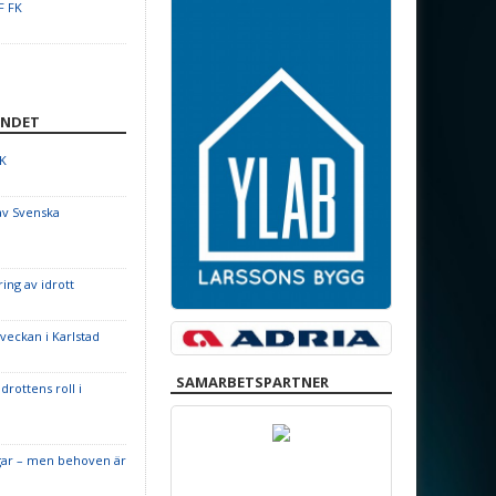
F FK
UNDET
OK
av Svenska
ing av idrott
veckan i Karlstad
SAMARBETSPARTNER
rottens roll i
ngar – men behoven är