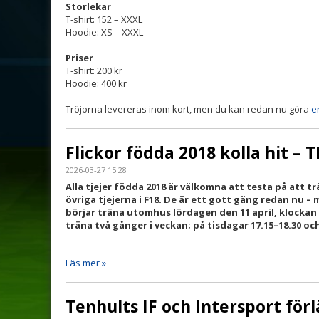
Storlekar
T-shirt: 152 – XXXL
Hoodie: XS – XXXL
Priser
T-shirt: 200 kr
Hoodie: 400 kr
Tröjorna levereras inom kort, men du kan redan nu göra
e
Flickor födda 2018 kolla hit – TIF
2026-03-27 15:28
Alla tjejer födda 2018 är välkomna att testa på att 
övriga tjejerna i F18. De är ett gott gäng redan nu – 
börjar ­träna utomhus ­lördagen den 11 april, klocka
träna två ­gånger i veckan; på tisdagar 17.15–18.30 oc
Läs mer »
Tenhults IF och Intersport för