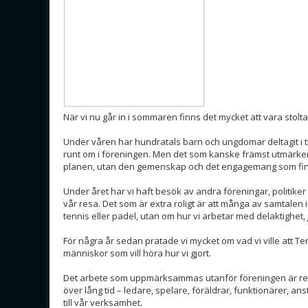
När vi nu går in i sommaren finns det mycket att vara stolta 
Under våren har hundratals barn och ungdomar deltagit i tr
runt om i föreningen. Men det som kanske främst utmärker
planen, utan den gemenskap och det engagemang som fin
Under året har vi haft besök av andra föreningar, politike
vår resa. Det som är extra roligt är att många av samtalen 
tennis eller padel, utan om hur vi arbetar med delaktighet
För några år sedan pratade vi mycket om vad vi ville att Tenh
människor som vill höra hur vi gjort.
Det arbete som uppmärksammas utanför föreningen är res
över lång tid – ledare, spelare, föräldrar, funktionärer, an
till vår verksamhet.