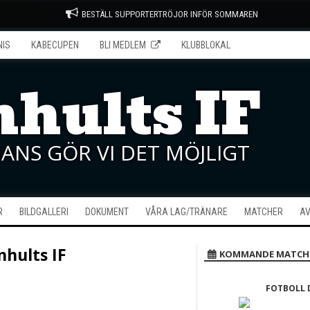
BESTÄLL SUPPORTERTRÖJOR INFÖR SOMMAREN
NIS
KABECUPEN
BLI MEDLEM
KLUBBLOKAL
hults IF
ANS GÖR VI DET MÖJLIGT
R
BILDGALLERI
DOKUMENT
VÅRA LAG/TRÄNARE
MATCHER
AV
nhults IF
KOMMANDE MATCH
FOTBOLL