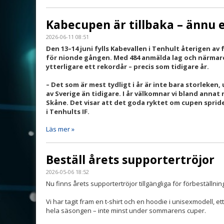
Kabecupen är tillbaka – ännu 
2026-06-11 08:51
Den 13–14 juni fylls Kabevallen i Tenhult återigen a
för nionde gången. Med 484 anmälda lag och närmare 
ytterligare ett rekordår – precis som tidigare år.
– Det som är mest tydligt i år är inte bara storleken, 
av Sverige än tidigare. I år välkomnar vi bland anna
Skåne. Det visar att det goda ryktet om cupen spride
i Tenhults IF.
Läs mer »
Beställ årets supportertröjor
2026-05-06 18:52
Nu finns årets supportertröjor tillgängliga för förbeställnin
Vi har tagit fram en t-shirt och en hoodie i unisexmodell, ett 
hela säsongen – inte minst under sommarens cuper.