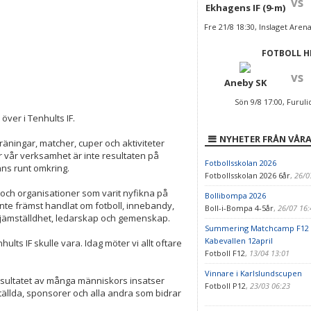
vs
Ekhagens IF (9-m)
Fre 21/8 18:30, Inslaget Aren
FOTBOLL H
vs
Aneby SK
Sön 9/8 17:00, Furuli
över i Tenhults IF.
NYHETER FRÅN VÅRA
äningar, matcher, cuper och aktiviteter
 vår verksamhet är inte resultaten på
Fotbollsskolan 2026
ns runt omkring.
Fotbollsskolan 2026 6år
,
26/0
r och organisationer som varit nyfikna på
Bollibompa 2026
inte främst handlat om fotboll, innebandy,
Boll-i-Bompa 4-5år
,
26/07 16
, jämställdhet, ledarskap och gemenskap.
Summering Matchcamp F12
Kabevallen 12april
ults IF skulle vara. Idag möter vi allt oftare
Fotboll F12
,
13/04 13:01
Vinnare i Karlslundscupen
ultatet av många människors insatser
Fotboll P12
,
23/03 06:23
ställda, sponsorer och alla andra som bidrar