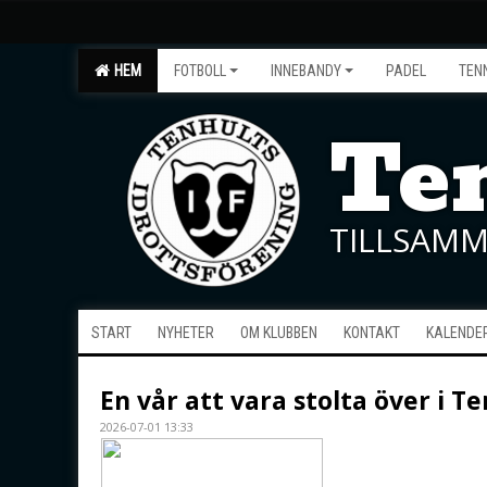
HEM
FOTBOLL
INNEBANDY
PADEL
TEN
Ten
TILLSAMM
START
NYHETER
OM KLUBBEN
KONTAKT
KALENDE
En vår att vara stolta över i Te
2026-07-01 13:33