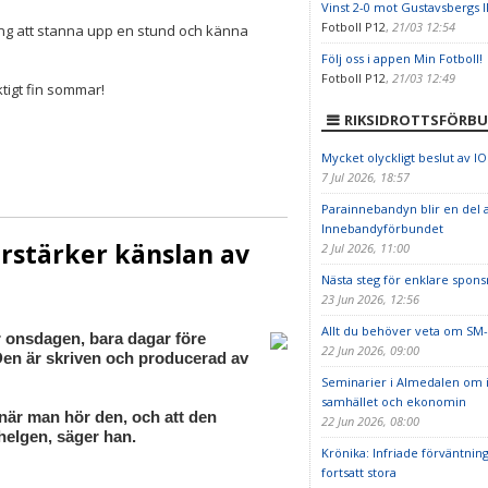
Vinst 2-0 mot Gustavsbergs I
Fotboll P12
,
21/03 12:54
ning att stanna upp en stund och känna
Följ oss i appen Min Fotboll!
Fotboll P12
,
21/03 12:49
iktigt fin sommar!
RIKSIDROTTSFÖRB
Mycket olyckligt beslut av I
7 Jul 2026, 18:57
Parainnebandyn blir en del 
Innebandyförbundet
örstärker känslan av
2 Jul 2026, 11:00
Nästa steg för enklare sponsr
23 Jun 2026, 12:56
Allt du behöver veta om SM-
r onsdagen, bara dagar före
22 Jun 2026, 09:00
Den är skriven och producerad av
Seminarier i Almedalen om id
samhället och ekonomin
 när man hör den, och att den
22 Jun 2026, 08:00
 helgen, säger han.
Krönika: Infriade förväntni
fortsatt stora