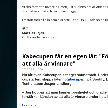
Vi ska fortsätta utvecklas, men just nu finns det all anled
stolthet över det vi tillsammans byggt.
Ett stort tack till alla som bidrar till Tenhults IF – och ha en r
🖤🤍
Mattias Fejes
Ordförande, Tenhults IF
Kabecupen får en egen låt: "F
att alla är vinnare"
2026-06-11 10:30
Nu får även Kabecupen sitt eget soundtrack. Unde
cupstarten, släpps låten
”Kabecupen”
på Spotify. 
Tenhultsbon Jesper Lindberg.
– Jag hoppas att man känner positivitet och glädje
förstärker känslan av att alla är vinnare under hela
Läs mer »