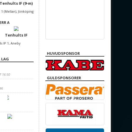
Tenhults IF (9-m)
a 1 (Mellan), Jönköping
ERR A
Tenhults IF
ds IP 1, Aneby
HUVUDSPONSOR
 LAG
7 16:50
GULDSPONSORER
:46