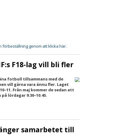
n förbeställning genom att klicka här
.
:s F18-lag vill bli fler
träna fotboll tillsammans med de
men vill gärna vara ännu fler. Laget
n 10–11. Från maj kommer de sedan att
h på lördagar 9.30–10.45.
länger samarbetet till