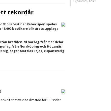
15 Jun 2026, 12:33
ett rekordår
v fotbollsfest när Kabecupen spelas
18 000 besökare blir årets upplaga
utan bredden. Vi har lag från fler delar
t nya lag från Norrköping och Höganäs i
r sig, säger Mattias Fejes, cupansvarig
g.
enkelt sätt att visa ditt stöd för TIF under