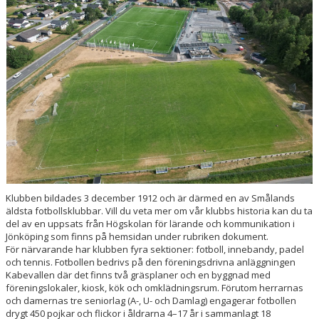
BILDGALLERI
DOKUMENT
VÅRA LAG/TRÄNARE
MATCHER
AVGIFTER
SPONSORER
Klubben bildades 3 december 1912 och är därmed en av Smålands
äldsta fotbollsklubbar. Vill du veta mer om vår klubbs historia kan du ta
del av en uppsats från Högskolan för lärande och kommunikation i
Jönköping som finns på hemsidan under rubriken dokument.
För närvarande har klubben fyra sektioner: fotboll, innebandy, padel
och tennis. Fotbollen bedrivs på den föreningsdrivna anläggningen
Kabevallen där det finns två gräsplaner och en byggnad med
föreningslokaler, kiosk, kök och omklädningsrum. Förutom herrarnas
och damernas tre seniorlag (A-, U- och Damlag) engagerar fotbollen
drygt 450 pojkar och flickor i åldrarna 4–17 år i sammanlagt 18