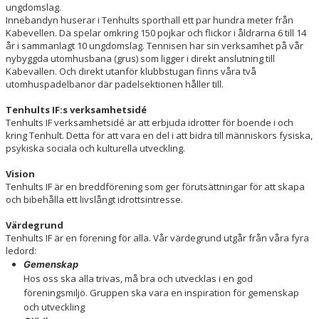
ungdomslag.
Innebandyn huserar i Tenhults sporthall ett par hundra meter från
Kabevellen. Dä spelar omkring 150 pojkar och flickor i åldrarna 6 till 14
år i sammanlagt 10 ungdomslag. Tennisen har sin verksamhet på vår
nybyggda utomhusbana (grus) som ligger i direkt anslutning till
Kabevallen. Och direkt utanför klubbstugan finns våra två
utomhuspadelbanor där padelsektionen håller till.
Tenhults IF:s verksamhetsidé
Tenhults IF verksamhetsidé är att erbjuda idrotter för boende i och
kring Tenhult. Detta för att vara en del i att bidra till människors fysiska,
psykiska sociala och kulturella utveckling.
Vision
Tenhults IF är en breddförening som ger förutsättningar för att skapa
och bibehålla ett livslångt idrottsintresse.
Värdegrund
Tenhults IF är en förening för alla. Vår värdegrund utgår från våra fyra
ledord:
Gemenskap
Hos oss ska alla trivas, må bra och utvecklas i en god
föreningsmiljö. Gruppen ska vara en inspiration för gemenskap
och utveckling