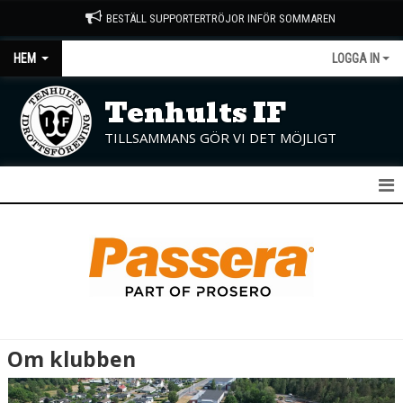
BESTÄLL SUPPORTERTRÖJOR INFÖR SOMMAREN
HEM
LOGGA IN
Tenhults IF
TILLSAMMANS GÖR VI DET MÖJLIGT
START
NYHETER
OM KLUBBEN
KONTAKT
Om klubben
KALENDER