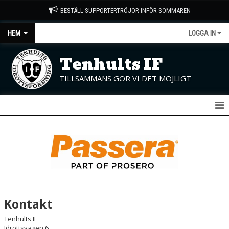
BESTÄLL SUPPORTERTRÖJOR INFÖR SOMMAREN
HEM
LOGGA IN
Tenhults IF
TILLSAMMANS GÖR VI DET MÖJLIGT
START
NYHETER
OM KLUBBEN
KONTAKT
Kontakt
KALENDER
Tenhults IF
Idrottsvägen 6