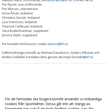
Mattias Fejes, ordförande,
administrator@tif.se
, 070-441 98 36
Per Ryner, vice ordförande
Per Nilsson, sekreterare
Anna Åman, ledamot
Christina Gersér, ledamot
Lisa Svensson, ledamot
Therese Carlbrant, ledamot
Sara Rudenhammar, suppleant
Jessica Stark, suppleant
För kontakt med kassör, mejla:
kassor@tif.se
Valberedningen består av Mickael Davidsson, Anders Råsmar och
Anders Folkelid. Kontakta dem genom att mejla
kontakt@tif.se
.
För att hemsidan ska fungera korrekt använder vi nödvändiga
cookies från SportAdmin. Dessa går inte att stänga av.
Föreningen kan också använda frivilliga cookies, t.ex. för