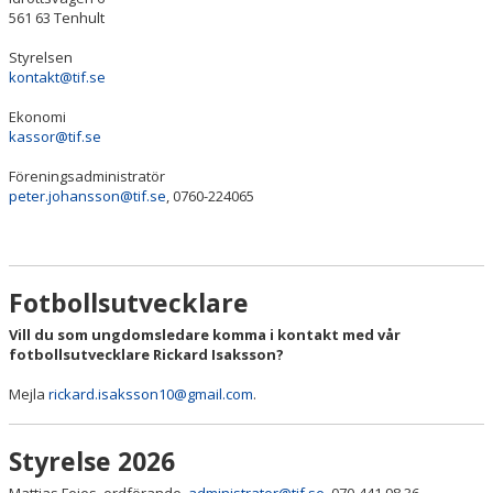
BILDGALLERI
561 63 Tenhult
Styrelsen
DOKUMENT
kontakt@tif.se
VÅRA LAG/TRÄNARE
Ekonomi
kassor@tif.se
MATCHER
Föreningsadministratör
peter.johansson@tif.se
, 0760-224065
AVGIFTER
SPONSORER
Fotbollsutvecklare
Vill du som ungdomsledare komma i kontakt med vår
fotbollsutvecklare Rickard Isaksson?
Mejla
rickard.isaksson10@gmail.com
.
Styrelse 2026