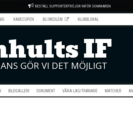
BESTÄLL SUPPORTERTRÖJOR INFÖR SOMMAREN
NIS
KABECUPEN
BLI MEDLEM
KLUBBLOKAL
hults IF
ANS GÖR VI DET MÖJLIGT
R
BILDGALLERI
DOKUMENT
VÅRA LAG/TRÄNARE
MATCHER
AV