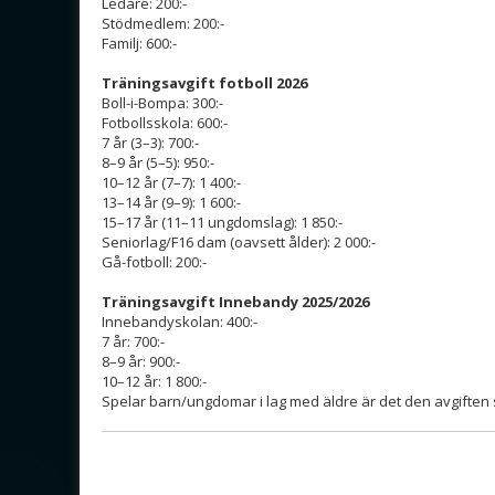
Ledare: 200:-
Stödmedlem: 200:-
Familj: 600:-
Träningsavgift fotboll 2026
Boll-i-Bompa: 300:-
Fotbollsskola: 600:-
7 år (3–3): 700:-
8–9 år (5–5): 950:-
10–12 år (7–7): 1 400:-
13–14 år (9–9): 1 600:-
15–17 år (11–11 ungdomslag): 1 850:-
Seniorlag/F16 dam (oavsett ålder): 2 000:-
Gå-fotboll: 200:-
Träningsavgift Innebandy 2025/2026
Innebandyskolan: 400:-
7 år: 700:-
8–9 år: 900:-
10–12 år: 1 800:-
Spelar barn/ungdomar i lag med äldre är det den avgiften 