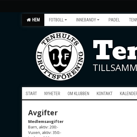
HEM
FOTBOLL
INNEBANDY
PADEL
TEN
Ten
TILLSAMM
START
NYHETER
OM KLUBBEN
KONTAKT
KALENDE
Avgifter
Medlemsavgifter
Barn, aktiv: 200:-
Vuxen, aktiv: 350:-