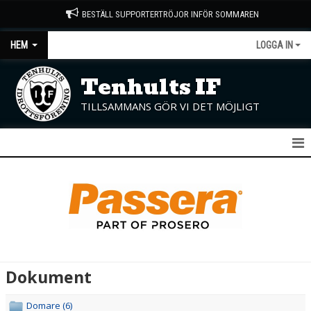
BESTÄLL SUPPORTERTRÖJOR INFÖR SOMMAREN
HEM
LOGGA IN
Tenhults IF
TILLSAMMANS GÖR VI DET MÖJLIGT
START
NYHETER
OM KLUBBEN
KONTAKT
Dokument
KALENDER
Domare (6)