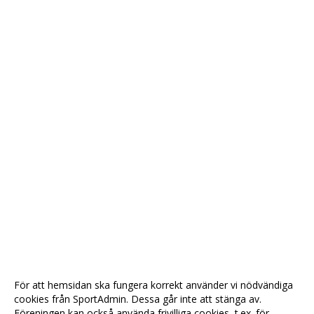
För att hemsidan ska fungera korrekt använder vi nödvändiga
cookies från SportAdmin. Dessa går inte att stänga av.
Föreningen kan också använda frivilliga cookies, t.ex. för