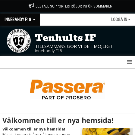
BESTÄLL SUPPORTERTRÖJOR INFÖR SOMMAREN
INNEBANDY F18
LOGGA IN
Tenhults IF
TILLSAMMANS GÖR VI DET MÖJLIGT
Innebandy F18
F18
NYHETER
KALENDER
MATCHER
Välkommen till er nya hemsida!
TRUPPEN
Välkommen till er nya hemsida!
För att komma igång så logga in uppe