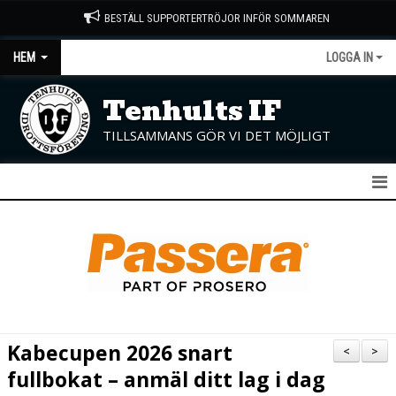
BESTÄLL SUPPORTERTRÖJOR INFÖR SOMMAREN
HEM
LOGGA IN
Tenhults IF
TILLSAMMANS GÖR VI DET MÖJLIGT
START
NYHETER
OM KLUBBEN
KONTAKT
Kabecupen 2026 snart
<
>
KALENDER
fullbokat – anmäl ditt lag i dag