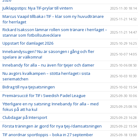
2026
Julklappstips: Nya TIF-prylar till vintern
2025-11-30 18:14
Marcus Vaapil tillbaka i TIF – klar som ny huvudtränare
2025-11-21 14:52
för herrlaget
Rickard Isaksson lämnar rollen som tränare i herrlaget –
2025-11-21 14:47
stannar som fotbollsutvecklare
Uppstart för damlaget 2026
2025-10-29 16:25
Innebandysugen? Nu är säsongen i gång och fler
2025-10-07 14:05
spelare är välkomna!
Innebandy för alla – nu även för tjejer och damer
2025-10-06 08:50
Nu avgörs kvalkampen – stötta herrlaget i sista
2025-10-03 10:30
seriematchen
Bidrag till nya tjejsatsningen
2025-10-02 15:54
Premiärsuccé för TIF i Swedish Padel League
2025-09-30 10:06
Ytterligare en ny satsning: Innebandy för alla – med
2025-09-25 08:16
fokus på att ha kul
Clubdagar på Intersport
2025-09-23 16:28
Första träningen är gjord för nya tjej-/damsatsningen
2025-09-22 15:54
TIF anordnar sportloppis – boka in 27 september
2025-09-18 13:00