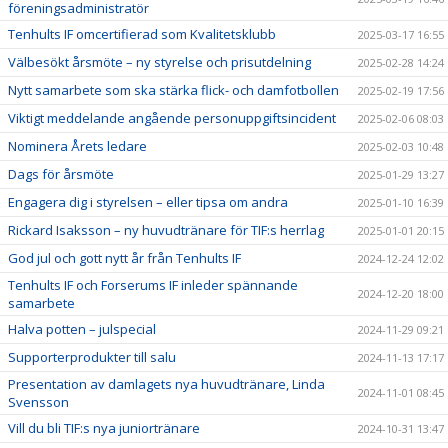
föreningsadministratör
Tenhults IF omcertifierad som Kvalitetsklubb
2025-03-17 16:55
Välbesökt årsmöte – ny styrelse och prisutdelning
2025-02-28 14:24
Nytt samarbete som ska stärka flick- och damfotbollen
2025-02-19 17:56
Viktigt meddelande angående personuppgiftsincident
2025-02-06 08:03
Nominera Årets ledare
2025-02-03 10:48
Dags för årsmöte
2025-01-29 13:27
Engagera dig i styrelsen – eller tipsa om andra
2025-01-10 16:39
Rickard Isaksson – ny huvudtränare för TIF:s herrlag
2025-01-01 20:15
God jul och gott nytt år från Tenhults IF
2024-12-24 12:02
Tenhults IF och Forserums IF inleder spännande
2024-12-20 18:00
samarbete
Halva potten – julspecial
2024-11-29 09:21
Supporterprodukter till salu
2024-11-13 17:17
Presentation av damlagets nya huvudtränare, Linda
2024-11-01 08:45
Svensson
Vill du bli TIF:s nya juniortränare
2024-10-31 13:47