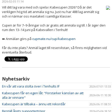
2026-02-05 11:14
BILDGALLERI
Vill ditt lag vara med och spela i Kabecupen 2026? Då är det
verkligen hög tid att anmäla sig nu. Just nu har 488 lag anmält sig
DOKUMENT
och vi närmar oss maxtaket i samtliga klasser.
VÅRA LAG/TRÄNARE
Cupen är för 7–9-åringar och är gratis att anmäla sig till. I år äger den
rum den 13–14 juni på Kabevallen i Tenhult!
MATCHER
➡️ Anmälan görs på
cupmate.nu/cup/kabecupen
AVGIFTER
Får du inte plats? Anmäl laget till reservlistan, så finns möjligheten vid
eventuella återbud.
SPONSORER
Nyhetsarkiv
En vår att vara stolta över i Tenhults IF
2026-07-01 13:33
Kabecupen får en egen låt: "Förstärker känslan av att
2026-06-11 10:30
alla är vinnare"
Kabecupen är tillbaka – ännu ett rekordår
2026-06-11 08:51
Beställ årets supportertröjor
2026-05-06 18:52