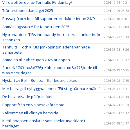
Vill du bli en del av Tenhults IFs damlag?
2024-10-16 12:21
Tränarstaben damlaget 2025
2024-10-09 08:50
Passa på och beställ supporterprodukter innan 24/9
2024-09-10 09:01
Anmälningssuccé för Kabecupen 2025
2024-09-03 17:00
Ny tränarduo i TIF:s innebandy herr – deras tankar inför
2024-08-23 19:19
säsongen
Tenhults IF och KFUM Jönköping inleder spännade
2024-08-21 13:26
samarbete
Anmälan till Kabecupen 2025 är öppen
2024-08-15 08:37
Succe&#769; na&#776;r Kabecupen uto&#776;kade till
2024-06-19 16:35
tva&#778; dagar
Nystart av Boll-i-Bompa – fler ledare sökes
2024-05-08 17:55
Mer bidrag till nybyggnationen: ”Ett steg närmare målet”
2024-03-17 18:31
De blev prisade på årsmötet
2024-02-21 21:18
Rapport från ett välbesökt årsmöte
2024-02-21 20:50
Välkommen till vår nya hemsida
2024-01-31 11:12
Kjetil Johansen ansluter som spelarutvecklare i
2024-01-18 10:17
herrlaget