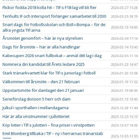
Flickor födda 2018 kolla hit – TIF:s F18-lag vill bli fler
2026-03-27 15:28
Tenhults IF och Intersport förlänger samarbetet till 2030
2026-03-25 18:19
Snart dags för Fotbollsskolan och Boll-i-Bompa – för de
2026-03-13 16:00
allra yngsta TIF:arna
Årsmötet genomfört – här är nya styrelsen
2026-02-24 17:16
Dags för årsmöte – här är alla handlingar
2026-02-14 15:45
Kabecupen 2026 snart fullbokat – anmäl ditt lag i dag
2026-02-05 11:14
Nominera din kandidat till Årets ledare 2025
2026-01-23 14:47
Stark tränarkvartett klar för TIF:s juniorlag i fotboll
2026-01-20 13:58
Välkommen till årsmöte – den 21 februari
2026-01-19 11:52
Uppstartsmöte för damlaget den 21 januari
2026-01-19 08:30
Serieförslag division 5 herr och dam
2026-01-13 13:45
Julkul i sporthallen i mellandagarna
2025-12-28 11:44
Här är alla vinstnummer i jullotteriet
2025-12-25 15:13
Köp lotter i TIF:s julotteri – fina priser i vinstpotten
2025-12-07 14:59
Emil Blomberg tillbaka i TIF – ny i herrarnas tränarstab
2025-12-05 11:35