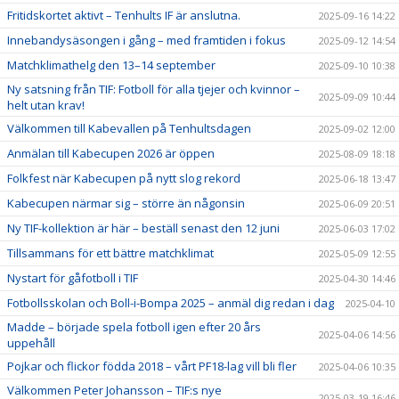
Fritidskortet aktivt – Tenhults IF är anslutna.
2025-09-16 14:22
Innebandysäsongen i gång – med framtiden i fokus
2025-09-12 14:54
Matchklimathelg den 13–14 september
2025-09-10 10:38
Ny satsning från TIF: Fotboll för alla tjejer och kvinnor –
2025-09-09 10:44
helt utan krav!
Välkommen till Kabevallen på Tenhultsdagen
2025-09-02 12:00
Anmälan till Kabecupen 2026 är öppen
2025-08-09 18:18
Folkfest när Kabecupen på nytt slog rekord
2025-06-18 13:47
Kabecupen närmar sig – större än någonsin
2025-06-09 20:51
Ny TIF-kollektion är här – beställ senast den 12 juni
2025-06-03 17:02
Tillsammans för ett bättre matchklimat
2025-05-09 12:55
Nystart för gåfotboll i TIF
2025-04-30 14:46
Fotbollsskolan och Boll-i-Bompa 2025 – anmäl dig redan i dag
2025-04-10
Madde – började spela fotboll igen efter 20 års
2025-04-06 14:56
uppehåll
Pojkar och flickor födda 2018 – vårt PF18-lag vill bli fler
2025-04-06 10:35
Välkommen Peter Johansson – TIF:s nye
2025-03-19 16:46