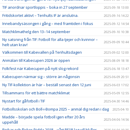
TIF anordnar sportloppis – boka in 27 september
2025-09-18 13:00
Fritidskortet aktivt – Tenhults IF är anslutna.
2025-09-16 14:22
Innebandysäsongen i gång – med framtiden i fokus
2025-09-12 14:54
Matchklimathelg den 13–14 september
2025-09-10 10:38
Ny satsning från TIF: Fotboll för alla tjejer och kvinnor –
2025-09-09 10:44
helt utan krav!
Välkommen till Kabevallen på Tenhultsdagen
2025-09-02 12:00
Anmälan till Kabecupen 2026 är öppen
2025-08-09 18:18
Folkfest när Kabecupen på nytt slog rekord
2025-06-18 13:47
Kabecupen närmar sig – större än någonsin
2025-06-09 20:51
Ny TIF-kollektion är här – beställ senast den 12 juni
2025-06-03 17:02
Tillsammans för ett bättre matchklimat
2025-05-09 12:55
Nystart för gåfotboll i TIF
2025-04-30 14:46
Fotbollsskolan och Boll-i-Bompa 2025 – anmäl dig redan i dag
2025-04-10
Madde – började spela fotboll igen efter 20 års
2025-04-06 14:56
uppehåll
Pojkar och flickor födda 2018 – vårt PF18-lag vill bli fler
2025-04-06 10:35