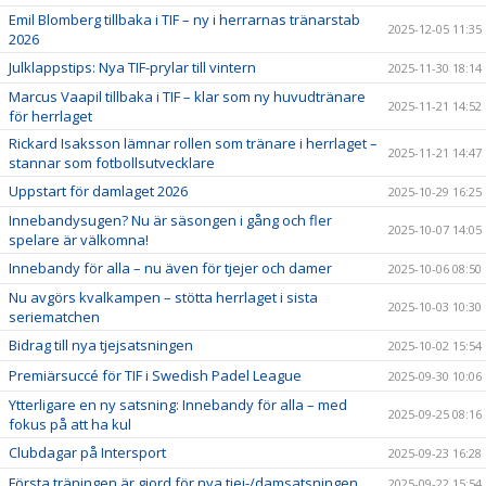
Emil Blomberg tillbaka i TIF – ny i herrarnas tränarstab
2025-12-05 11:35
2026
Julklappstips: Nya TIF-prylar till vintern
2025-11-30 18:14
Marcus Vaapil tillbaka i TIF – klar som ny huvudtränare
2025-11-21 14:52
för herrlaget
Rickard Isaksson lämnar rollen som tränare i herrlaget –
2025-11-21 14:47
stannar som fotbollsutvecklare
Uppstart för damlaget 2026
2025-10-29 16:25
Innebandysugen? Nu är säsongen i gång och fler
2025-10-07 14:05
spelare är välkomna!
Innebandy för alla – nu även för tjejer och damer
2025-10-06 08:50
Nu avgörs kvalkampen – stötta herrlaget i sista
2025-10-03 10:30
seriematchen
Bidrag till nya tjejsatsningen
2025-10-02 15:54
Premiärsuccé för TIF i Swedish Padel League
2025-09-30 10:06
Ytterligare en ny satsning: Innebandy för alla – med
2025-09-25 08:16
fokus på att ha kul
Clubdagar på Intersport
2025-09-23 16:28
Första träningen är gjord för nya tjej-/damsatsningen
2025-09-22 15:54