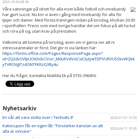
2025-10-06 08:50
BILDGALLERI
Våra satsningar på idrott för alla inom både fotboll och innebandy
har gjort succé. Nu kör vi även i gång med Innebandy för alla för
DOKUMENT
tjejer och damer. Med första träningen redan på torsdag, klockan 20.00
i sporthallen. Precis som med övriga handlar det om fokus på att ha kul
VÅRA LAG/TRÄNARE
och röra på sig, utan krav på prestation.
Välkomna att komma på torsdag, även om vi gärna ser att ni
MATCHER
intresseanmäler er först. Det gör ni via länken här:
https://forms.office.com/Pages/ResponsePage.aspx?
AVGIFTER
id=2Q2dvSVlpUOtiXxbCVcvr_M0oKVdVctCsK3ytywTDPVURVU5SkxWQkk
yTVROVjJITzdONTFKRzQ3Ry4u
SPONSORER
Har du frågor, kontakta Matilda Ek på 0735-396456.
Nyhetsarkiv
En vår att vara stolta över i Tenhults IF
2026-07-01 13:33
Kabecupen får en egen låt: "Förstärker känslan av att
2026-06-11 10:30
alla är vinnare"