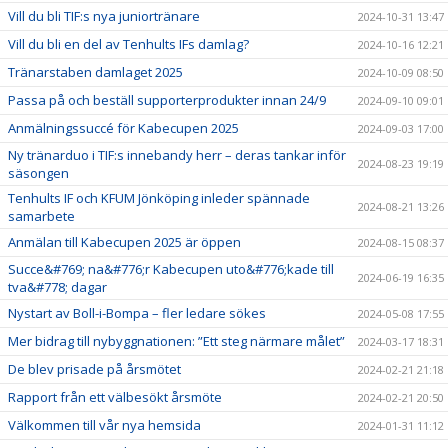
Vill du bli TIF:s nya juniortränare
2024-10-31 13:47
Vill du bli en del av Tenhults IFs damlag?
2024-10-16 12:21
Tränarstaben damlaget 2025
2024-10-09 08:50
Passa på och beställ supporterprodukter innan 24/9
2024-09-10 09:01
Anmälningssuccé för Kabecupen 2025
2024-09-03 17:00
Ny tränarduo i TIF:s innebandy herr – deras tankar inför
2024-08-23 19:19
säsongen
Tenhults IF och KFUM Jönköping inleder spännade
2024-08-21 13:26
samarbete
Anmälan till Kabecupen 2025 är öppen
2024-08-15 08:37
Succe&#769; na&#776;r Kabecupen uto&#776;kade till
2024-06-19 16:35
tva&#778; dagar
Nystart av Boll-i-Bompa – fler ledare sökes
2024-05-08 17:55
Mer bidrag till nybyggnationen: ”Ett steg närmare målet”
2024-03-17 18:31
De blev prisade på årsmötet
2024-02-21 21:18
Rapport från ett välbesökt årsmöte
2024-02-21 20:50
Välkommen till vår nya hemsida
2024-01-31 11:12