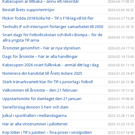
Kabecupen är tillbaka – ännu ett rekordår
2026-06-11 08:51
Beställ årets supportertröjor
2026-05-06 18:52
Flickor födda 2018 kolla hit – TIF:s F18-lag vill bli fler
2026-03-27 15:28
Tenhults IF och Intersport förlänger samarbetet till 2030
2026-03-25 18:19
Snart dags för Fotbollsskolan och Boll-i-Bompa – för de
2026-03-13 16:00
allra yngsta TIF:arna
Årsmötet genomfört – här är nya styrelsen
2026-02-24 17:16
Dags för årsmöte – här är alla handlingar
2026-02-14 15:45
Kabecupen 2026 snart fullbokat – anmäl ditt lag i dag
2026-02-05 11:14
Nominera din kandidat till Årets ledare 2025
2026-01-23 14:47
Stark tränarkvartett klar för TIF:s juniorlag i fotboll
2026-01-20 13:58
Välkommen till årsmöte – den 21 februari
2026-01-19 11:52
Uppstartsmöte för damlaget den 21 januari
2026-01-19 08:30
Serieförslag division 5 herr och dam
2026-01-13 13:45
Julkul i sporthallen i mellandagarna
2025-12-28 11:44
Här är alla vinstnummer i jullotteriet
2025-12-25 15:13
Köp lotter i TIF:s julotteri – fina priser i vinstpotten
2025-12-07 14:59