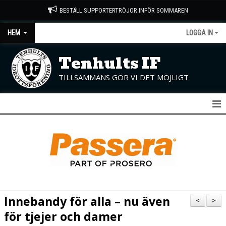
BESTÄLL SUPPORTERTRÖJOR INFÖR SOMMAREN
HEM
LOGGA IN
Tenhults IF
TILLSAMMANS GÖR VI DET MÖJLIGT
START
NYHETER
OM KLUBBEN
KONTAKT
Innebandy för alla – nu även
<
>
KALENDER
för tjejer och damer