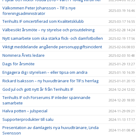
Välkommen Peter Johansson – TIF:s nye
2025-03-19 16:46
föreningsadministratör
Tenhults IF omcertifierad som Kvalitetsklubb
2025-03-17 16:55
Välbesökt årsmöte – ny styrelse och prisutdelning
2025-02-28 14:24
Nytt samarbete som ska stärka flick- och damfotbollen
2025-02-19 17:56
Viktigt meddelande angående personuppgiftsincident
2025-02-06 08:03
Nominera Årets ledare
2025-02-03 10:48
Dags för årsmöte
2025-01-29 13:27
Engagera dig i styrelsen – eller tipsa om andra
2025-01-10 16:39
Rickard Isaksson – ny huvudtränare för TIF:s herrlag
2025-01-01 20:15
God jul och gott nytt år från Tenhults IF
2024-12-24 12:02
Tenhults IF och Forserums IF inleder spännande
2024-12-20 18:00
samarbete
Halva potten – julspecial
2024-11-29 09:21
Supporterprodukter till salu
2024-11-13 17:17
Presentation av damlagets nya huvudtränare, Linda
2024-11-01 08:45
Svensson