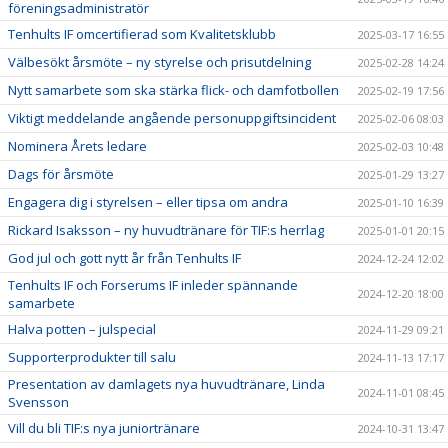
föreningsadministratör
Tenhults IF omcertifierad som Kvalitetsklubb
2025-03-17 16:55
Välbesökt årsmöte – ny styrelse och prisutdelning
2025-02-28 14:24
Nytt samarbete som ska stärka flick- och damfotbollen
2025-02-19 17:56
Viktigt meddelande angående personuppgiftsincident
2025-02-06 08:03
Nominera Årets ledare
2025-02-03 10:48
Dags för årsmöte
2025-01-29 13:27
Engagera dig i styrelsen – eller tipsa om andra
2025-01-10 16:39
Rickard Isaksson – ny huvudtränare för TIF:s herrlag
2025-01-01 20:15
God jul och gott nytt år från Tenhults IF
2024-12-24 12:02
Tenhults IF och Forserums IF inleder spännande
2024-12-20 18:00
samarbete
Halva potten – julspecial
2024-11-29 09:21
Supporterprodukter till salu
2024-11-13 17:17
Presentation av damlagets nya huvudtränare, Linda
2024-11-01 08:45
Svensson
Vill du bli TIF:s nya juniortränare
2024-10-31 13:47