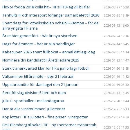
Flickor födda 2018 kolla hit – TIF:s F18-lag vill bli fler
2026-03-27 15:28
Tenhults IF och Intersport förlänger samarbetet till 2030
2026-03-25 18:19
Snart dags för Fotbollsskolan och Boll-i-Bompa – för de
2026-03-13 16:00
allra yngsta TIF:arna
Årsmötet genomfört – här är nya styrelsen
2026-02-24 17:16
Dags för årsmöte – här är alla handlingar
2026-02-14 15:45
Kabecupen 2026 snart fullbokat – anmäl ditt lag i dag
2026-02-05 11:14
Nominera din kandidat till Årets ledare 2025
2026-01-23 14:47
Stark tränarkvartett klar för TIF:s juniorlag i fotboll
2026-01-20 13:58
Välkommen till årsmöte – den 21 februari
2026-01-19 11:52
Uppstartsmöte för damlaget den 21 januari
2026-01-19 08:30
Serieförslag division 5 herr och dam
2026-01-13 13:45
Julkul i sporthallen i mellandagarna
2025-12-28 11:44
Här är alla vinstnummer i jullotteriet
2025-12-25 15:13
Köp lotter i TIF:s julotteri – fina priser i vinstpotten
2025-12-07 14:59
Emil Blomberg tillbaka i TIF – ny i herrarnas tränarstab
2025-12-05 11:35