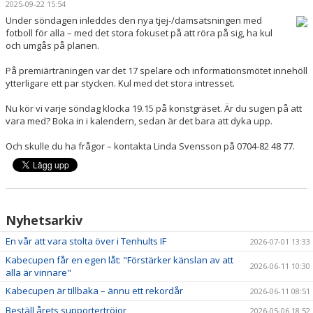
2025-09-22 15:54
BILDGALLERI
Under söndagen inleddes den nya tjej-/damsatsningen med
fotboll för alla – med det stora fokuset på att röra på sig, ha kul
DOKUMENT
och umgås på planen.
VÅRA LAG/TRÄNARE
På premiärträningen var det 17 spelare och informationsmötet innehöll
ytterligare ett par stycken. Kul med det stora intresset.
MATCHER
Nu kör vi varje söndag klocka 19.15 på konstgräset. Är du sugen på att
vara med? Boka in i kalendern, sedan är det bara att dyka upp.
AVGIFTER
Och skulle du ha frågor – kontakta Linda Svensson på 0704-82 48 77.
SPONSORER
Nyhetsarkiv
En vår att vara stolta över i Tenhults IF
2026-07-01 13:33
Kabecupen får en egen låt: "Förstärker känslan av att
2026-06-11 10:30
alla är vinnare"
Kabecupen är tillbaka – ännu ett rekordår
2026-06-11 08:51
Beställ årets supportertröjor
2026-05-06 18:52