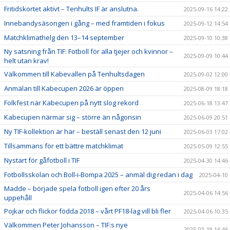
Fritidskortet aktivt – Tenhults IF är anslutna.
2025-09-16 14:22
Innebandysäsongen i gång – med framtiden i fokus
2025-09-12 14:54
Matchklimathelg den 13–14 september
2025-09-10 10:38
Ny satsning från TIF: Fotboll för alla tjejer och kvinnor –
2025-09-09 10:44
helt utan krav!
Välkommen till Kabevallen på Tenhultsdagen
2025-09-02 12:00
Anmälan till Kabecupen 2026 är öppen
2025-08-09 18:18
Folkfest när Kabecupen på nytt slog rekord
2025-06-18 13:47
Kabecupen närmar sig – större än någonsin
2025-06-09 20:51
Ny TIF-kollektion är här – beställ senast den 12 juni
2025-06-03 17:02
Tillsammans för ett bättre matchklimat
2025-05-09 12:55
Nystart för gåfotboll i TIF
2025-04-30 14:46
Fotbollsskolan och Boll-i-Bompa 2025 – anmäl dig redan i dag
2025-04-10
Madde – började spela fotboll igen efter 20 års
2025-04-06 14:56
uppehåll
Pojkar och flickor födda 2018 – vårt PF18-lag vill bli fler
2025-04-06 10:35
Välkommen Peter Johansson – TIF:s nye
2025-03-19 16:46