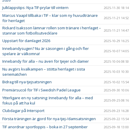
2026
Julklappstips: Nya TIF-prylar till vintern
2025-11-30 18:14
Marcus Vaapil tillbaka i TIF – klar som ny huvudtränare
2025-11-21 14:52
för herrlaget
Rickard Isaksson lämnar rollen som tränare i herrlaget –
2025-11-21 14:47
stannar som fotbollsutvecklare
Uppstart för damlaget 2026
2025-10-29 16:25
Innebandysugen? Nu är säsongen i gång och fler
2025-10-07 14:05
spelare är välkomna!
Innebandy för alla – nu även för tjejer och damer
2025-10-06 08:50
Nu avgörs kvalkampen – stötta herrlaget i sista
2025-10-03 10:30
seriematchen
Bidrag till nya tjejsatsningen
2025-10-02 15:54
Premiärsuccé för TIF i Swedish Padel League
2025-09-30 10:06
Ytterligare en ny satsning: Innebandy för alla – med
2025-09-25 08:16
fokus på att ha kul
Clubdagar på Intersport
2025-09-23 16:28
Första träningen är gjord för nya tjej-/damsatsningen
2025-09-22 15:54
TIF anordnar sportloppis – boka in 27 september
2025-09-18 13:00