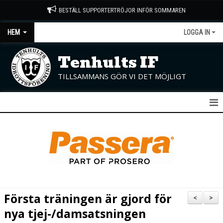
BESTÄLL SUPPORTERTRÖJOR INFÖR SOMMAREN
HEM
LOGGA IN
Tenhults IF
TILLSAMMANS GÖR VI DET MÖJLIGT
START
NYHETER
OM KLUBBEN
KONTAKT
Första träningen är gjord för
<
>
KALENDER
nya tjej-/damsatsningen