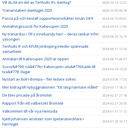
Vill du bli en del av Tenhults IFs damlag?
2024-10-16 12:21
Tränarstaben damlaget 2025
2024-10-09 08:50
Passa på och beställ supporterprodukter innan 24/9
2024-09-10 09:01
Anmälningssuccé för Kabecupen 2025
2024-09-03 17:00
Ny tränarduo i TIF:s innebandy herr – deras tankar inför
2024-08-23 19:19
säsongen
Tenhults IF och KFUM Jönköping inleder spännade
2024-08-21 13:26
samarbete
Anmälan till Kabecupen 2025 är öppen
2024-08-15 08:37
Succe&#769; na&#776;r Kabecupen uto&#776;kade till
2024-06-19 16:35
tva&#778; dagar
Nystart av Boll-i-Bompa – fler ledare sökes
2024-05-08 17:55
Mer bidrag till nybyggnationen: ”Ett steg närmare målet”
2024-03-17 18:31
De blev prisade på årsmötet
2024-02-21 21:18
Rapport från ett välbesökt årsmöte
2024-02-21 20:50
Välkommen till vår nya hemsida
2024-01-31 11:12
Kjetil Johansen ansluter som spelarutvecklare i
2024-01-18 10:17
herrlaget