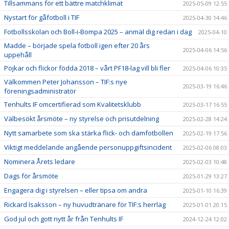
Tillsammans för ett bättre matchklimat
2025-05-09 12:55
Nystart för gåfotboll i TIF
2025-04-30 14:46
Fotbollsskolan och Boll-i-Bompa 2025 – anmäl dig redan i dag
2025-04-10
Madde – började spela fotboll igen efter 20 års
2025-04-06 14:56
uppehåll
Pojkar och flickor födda 2018 – vårt PF18-lag vill bli fler
2025-04-06 10:35
Välkommen Peter Johansson – TIF:s nye
2025-03-19 16:46
föreningsadministratör
Tenhults IF omcertifierad som Kvalitetsklubb
2025-03-17 16:55
Välbesökt årsmöte – ny styrelse och prisutdelning
2025-02-28 14:24
Nytt samarbete som ska stärka flick- och damfotbollen
2025-02-19 17:56
Viktigt meddelande angående personuppgiftsincident
2025-02-06 08:03
Nominera Årets ledare
2025-02-03 10:48
Dags för årsmöte
2025-01-29 13:27
Engagera dig i styrelsen – eller tipsa om andra
2025-01-10 16:39
Rickard Isaksson – ny huvudtränare för TIF:s herrlag
2025-01-01 20:15
God jul och gott nytt år från Tenhults IF
2024-12-24 12:02