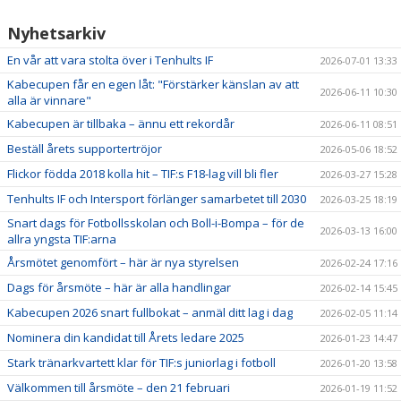
Nyhetsarkiv
En vår att vara stolta över i Tenhults IF
2026-07-01 13:33
Kabecupen får en egen låt: "Förstärker känslan av att
2026-06-11 10:30
alla är vinnare"
Kabecupen är tillbaka – ännu ett rekordår
2026-06-11 08:51
Beställ årets supportertröjor
2026-05-06 18:52
Flickor födda 2018 kolla hit – TIF:s F18-lag vill bli fler
2026-03-27 15:28
Tenhults IF och Intersport förlänger samarbetet till 2030
2026-03-25 18:19
Snart dags för Fotbollsskolan och Boll-i-Bompa – för de
2026-03-13 16:00
allra yngsta TIF:arna
Årsmötet genomfört – här är nya styrelsen
2026-02-24 17:16
Dags för årsmöte – här är alla handlingar
2026-02-14 15:45
Kabecupen 2026 snart fullbokat – anmäl ditt lag i dag
2026-02-05 11:14
Nominera din kandidat till Årets ledare 2025
2026-01-23 14:47
Stark tränarkvartett klar för TIF:s juniorlag i fotboll
2026-01-20 13:58
Välkommen till årsmöte – den 21 februari
2026-01-19 11:52