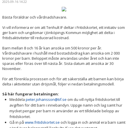
2025-09-16 14:22
BILDGALLERI
DOKUMENT
Bästa föräldrar och vårdnadshavare.
Vi vill informera er om att Tenhult IF deltar i Fritidskortet, ett initiativ som
VÅRA LAG/TRÄNARE
ger barn och ungdomar i Jönköpings Kommun möjlighet att delta i
fritidsaktiviteter till reducerad kostnad.
MATCHER
Barn mellan 8 och 16 år kan ansöka om 500 kronor per år.
AVGIFTER
Vårdnadshavare i hushåll med bostadsbidrag kan ansöka om 2 000
kronor per barn. Beloppet måste användas under året och kan inte
sparas eller föras över till nästa år. Sista datum att ansöka är 30
SPONSORER
November.
För att förenkla processen och för att säkerställa att barnen kan börja
delta i aktiviteter utan dröjsmål, följer vi nedan betalningsmodell.
Så här fungerar betalningen:
Meddela
peter.johansson@tif.se
om du vill nyttja fritidskortet till
avgiften för ditt barn i innebandyn. Uppge namn och lag samt hur
mycket pengar per barn ni använder av ert tilldelade belopp av
fritidskortet.
Gå in på
www.fritidskortet.se
och logga in och anmäl era barn samt
sänd över beloppet till Tenhults IF via det systemet.