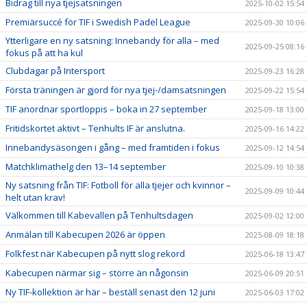
Bidrag till nya tjejsatsningen
2025-10-02 15:54
Premiärsuccé för TIF i Swedish Padel League
2025-09-30 10:06
Ytterligare en ny satsning: Innebandy för alla – med
2025-09-25 08:16
fokus på att ha kul
Clubdagar på Intersport
2025-09-23 16:28
Första träningen är gjord för nya tjej-/damsatsningen
2025-09-22 15:54
TIF anordnar sportloppis – boka in 27 september
2025-09-18 13:00
Fritidskortet aktivt – Tenhults IF är anslutna.
2025-09-16 14:22
Innebandysäsongen i gång – med framtiden i fokus
2025-09-12 14:54
Matchklimathelg den 13–14 september
2025-09-10 10:38
Ny satsning från TIF: Fotboll för alla tjejer och kvinnor –
2025-09-09 10:44
helt utan krav!
Välkommen till Kabevallen på Tenhultsdagen
2025-09-02 12:00
Anmälan till Kabecupen 2026 är öppen
2025-08-09 18:18
Folkfest när Kabecupen på nytt slog rekord
2025-06-18 13:47
Kabecupen närmar sig – större än någonsin
2025-06-09 20:51
Ny TIF-kollektion är här – beställ senast den 12 juni
2025-06-03 17:02