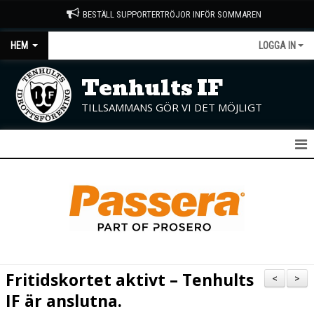
BESTÄLL SUPPORTERTRÖJOR INFÖR SOMMAREN
HEM
LOGGA IN
Tenhults IF
TILLSAMMANS GÖR VI DET MÖJLIGT
START
NYHETER
OM KLUBBEN
KONTAKT
Fritidskortet aktivt – Tenhults
<
>
KALENDER
IF är anslutna.