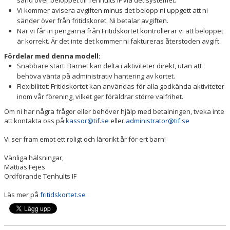
Vi kommer avisera avgiften minus det belopp ni uppgett att ni
sänder över från fritidskoret. Ni betalar avgiften.
När vi får in pengarna från Fritidskortet kontrollerar vi att beloppet
är korrekt. Är det inte det kommer ni faktureras återstoden avgift.
Fördelar med denna modell:
Snabbare start: Barnet kan delta i aktiviteter direkt, utan att
behöva vänta på administrativ hantering av kortet.
Flexibilitet: Fritidskortet kan användas för alla godkända aktiviteter
inom vår förening, vilket ger föräldrar större valfrihet.
Om ni har några frågor eller behöver hjälp med betalningen, tveka inte
att kontakta oss på
kassor@tif.se
eller
administrator@tif.se
Vi ser fram emot ett roligt och lärorikt år för ert barn!
Vänliga hälsningar,
Mattias Fejes
Ordförande Tenhults IF
Läs mer på
fritidskortet.se