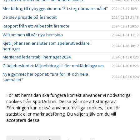
Mer bidrag till nybyggnationen: ”Ett steg närmare målet”
2024-03-17 18:31
De blev prisade på årsmötet
2024-02-21 21:18
Rapport från ett välbesökt årsmöte
2024-02-21 20:50
Välkommen till vår nya hemsida
2024-01-31 11:12
Kjetil Johansen ansluter som spelarutvecklare i
2024-01-18 10:17
herrlaget
Meriterad ledarstab i herrlaget 2024
2024-01-13 07:20
Glädjebeskedet: Miljonbidrag till fler omklädningsrum
2024-01-10 07:23
Nya gymmet har öppnat: "Bra för TIF och hela
2024-01-06 07:24
samhället"
Rickard Isaksson ansluter som fotbollsutvecklare
2023-12-29 07:27
För att hemsidan ska fungera korrekt använder vi nödvändiga
Inför premiären av gåfotboll – ambassadörens bästa
2023-12-15 11:09
cookies från SportAdmin. Dessa går inte att stänga av.
tips
Föreningen kan också använda frivilliga cookies, t.ex. för
Här är duon som tar över damlaget
2023-11-05 07:30
statistik eller marknadsföring. Du väljer själv om du vill
acceptera dessa.
Anpassa dina val
Cookie-
Gå till
inställningar
Webbversion