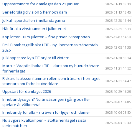
Uppstartsmöte för damlaget den 21 januari
2026-01-19 08:30
Serieförslag division 5 herr och dam
2026-01-13 13:45
Julkul i sporthallen i mellandagarna
2025-12-28 11:44
Här är alla vinstnummer i jullotteriet
2025-12-25 15:13
Köp lotter i TIF:s julotteri – fina priser i vinstpotten
2025-12-07 14:59
Emil Blomberg tillbaka i TIF – ny i herrarnas tränarstab
2025-12-05 11:35
2026
Julklappstips: Nya TIF-prylar till vintern
2025-11-30 18:14
Marcus Vaapil tillbaka i TIF – klar som ny huvudtränare
2025-11-21 14:52
för herrlaget
Rickard Isaksson lämnar rollen som tränare i herrlaget –
2025-11-21 14:47
stannar som fotbollsutvecklare
Uppstart för damlaget 2026
2025-10-29 16:25
Innebandysugen? Nu är säsongen i gång och fler
2025-10-07 14:05
spelare är välkomna!
Innebandy för alla – nu även för tjejer och damer
2025-10-06 08:50
Nu avgörs kvalkampen – stötta herrlaget i sista
2025-10-03 10:30
seriematchen