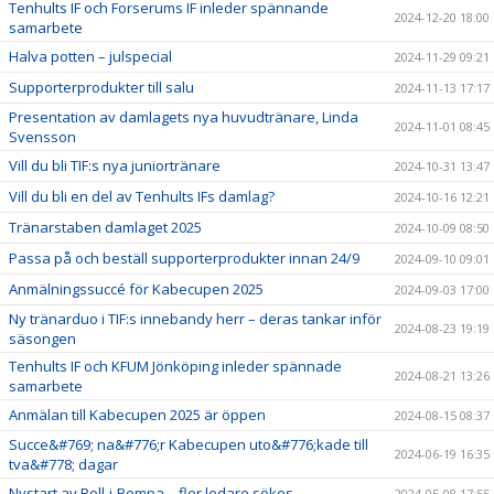
Tenhults IF och Forserums IF inleder spännande
2024-12-20 18:00
samarbete
Halva potten – julspecial
2024-11-29 09:21
Supporterprodukter till salu
2024-11-13 17:17
Presentation av damlagets nya huvudtränare, Linda
2024-11-01 08:45
Svensson
Vill du bli TIF:s nya juniortränare
2024-10-31 13:47
Vill du bli en del av Tenhults IFs damlag?
2024-10-16 12:21
Tränarstaben damlaget 2025
2024-10-09 08:50
Passa på och beställ supporterprodukter innan 24/9
2024-09-10 09:01
Anmälningssuccé för Kabecupen 2025
2024-09-03 17:00
Ny tränarduo i TIF:s innebandy herr – deras tankar inför
2024-08-23 19:19
säsongen
Tenhults IF och KFUM Jönköping inleder spännade
2024-08-21 13:26
samarbete
Anmälan till Kabecupen 2025 är öppen
2024-08-15 08:37
Succe&#769; na&#776;r Kabecupen uto&#776;kade till
2024-06-19 16:35
tva&#778; dagar
Nystart av Boll-i-Bompa – fler ledare sökes
2024-05-08 17:55