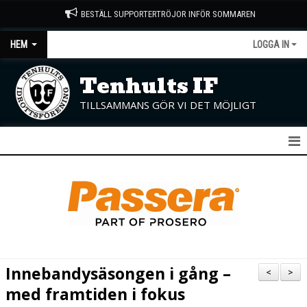
BESTÄLL SUPPORTERTRÖJOR INFÖR SOMMAREN
HEM
LOGGA IN
Tenhults IF
TILLSAMMANS GÖR VI DET MÖJLIGT
START
NYHETER
OM KLUBBEN
KONTAKT
Innebandysäsongen i gång –
<
>
KALENDER
med framtiden i fokus