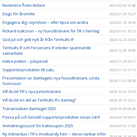
Nominera Årets ledare
2025-02-03 10:48
Dags för årsmöte
2025-01-29 13:27
Engagera dig i styrelsen – eller tipsa om andra
2025-01-10 16:39
Rickard Isaksson – ny huvudtränare för TIF:s herrlag
2025-01-01 20:15
God jul och gott nytt år från Tenhults IF
2024-12-24 12:02
Tenhults IF och Forserums IF inleder spännande
2024-12-20 18:00
samarbete
Halva potten – julspecial
2024-11-29 09:21
Supporterprodukter till salu
2024-11-13 17:17
Presentation av damlagets nya huvudtränare, Linda
2024-11-01 08:45
Svensson
Vill du bli TIF:s nya juniortränare
2024-10-31 13:47
Vill du bli en del av Tenhults IFs damlag?
2024-10-16 12:21
Tränarstaben damlaget 2025
2024-10-09 08:50
Passa på och beställ supporterprodukter innan 24/9
2024-09-10 09:01
Anmälningssuccé för Kabecupen 2025
2024-09-03 17:00
Ny tränarduo i TIF:s innebandy herr – deras tankar inför
2024-08-23 19:19