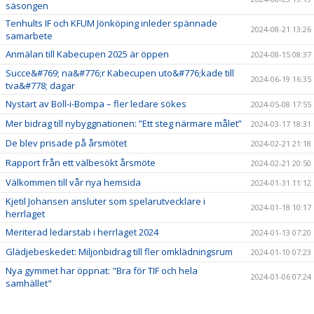
säsongen
Tenhults IF och KFUM Jönköping inleder spännade
2024-08-21 13:26
samarbete
Anmälan till Kabecupen 2025 är öppen
2024-08-15 08:37
Succe&#769; na&#776;r Kabecupen uto&#776;kade till
2024-06-19 16:35
tva&#778; dagar
Nystart av Boll-i-Bompa – fler ledare sökes
2024-05-08 17:55
Mer bidrag till nybyggnationen: ”Ett steg närmare målet”
2024-03-17 18:31
De blev prisade på årsmötet
2024-02-21 21:18
Rapport från ett välbesökt årsmöte
2024-02-21 20:50
Välkommen till vår nya hemsida
2024-01-31 11:12
Kjetil Johansen ansluter som spelarutvecklare i
2024-01-18 10:17
herrlaget
Meriterad ledarstab i herrlaget 2024
2024-01-13 07:20
Glädjebeskedet: Miljonbidrag till fler omklädningsrum
2024-01-10 07:23
Nya gymmet har öppnat: "Bra för TIF och hela
2024-01-06 07:24
samhället"
Rickard Isaksson ansluter som fotbollsutvecklare
2023-12-29 07:27