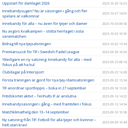
Uppstart för damlaget 2026
2025-10-29 16:25
Innebandysugen? Nu är säsongen i gång och fler
2025-10-07 14:05
spelare är välkomna!
Innebandy för alla – nu även för tjejer och damer
2025-10-06 08:50
Nu avgörs kvalkampen – stötta herrlaget i sista
2025-10-03 10:30
seriematchen
Bidrag till nya tjejsatsningen
2025-10-02 15:54
Premiärsuccé för TIF i Swedish Padel League
2025-09-30 10:06
Ytterligare en ny satsning: Innebandy för alla – med
2025-09-25 08:16
fokus på att ha kul
Clubdagar på Intersport
2025-09-23 16:28
Första träningen är gjord för nya tjej-/damsatsningen
2025-09-22 15:54
TIF anordnar sportloppis – boka in 27 september
2025-09-18 13:00
Fritidskortet aktivt – Tenhults IF är anslutna.
2025-09-16 14:22
Innebandysäsongen i gång – med framtiden i fokus
2025-09-12 14:54
Matchklimathelg den 13–14 september
2025-09-10 10:38
Ny satsning från TIF: Fotboll för alla tjejer och kvinnor –
2025-09-09 10:44
helt utan krav!