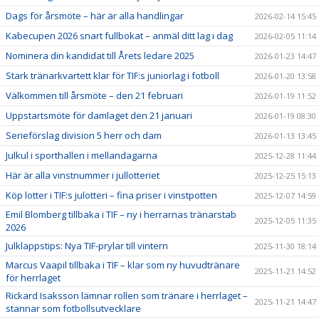
Dags för årsmöte – här är alla handlingar
2026-02-14 15:45
Kabecupen 2026 snart fullbokat – anmäl ditt lag i dag
2026-02-05 11:14
Nominera din kandidat till Årets ledare 2025
2026-01-23 14:47
Stark tränarkvartett klar för TIF:s juniorlag i fotboll
2026-01-20 13:58
Välkommen till årsmöte – den 21 februari
2026-01-19 11:52
Uppstartsmöte för damlaget den 21 januari
2026-01-19 08:30
Serieförslag division 5 herr och dam
2026-01-13 13:45
Julkul i sporthallen i mellandagarna
2025-12-28 11:44
Här är alla vinstnummer i jullotteriet
2025-12-25 15:13
Köp lotter i TIF:s julotteri – fina priser i vinstpotten
2025-12-07 14:59
Emil Blomberg tillbaka i TIF – ny i herrarnas tränarstab
2025-12-05 11:35
2026
Julklappstips: Nya TIF-prylar till vintern
2025-11-30 18:14
Marcus Vaapil tillbaka i TIF – klar som ny huvudtränare
2025-11-21 14:52
för herrlaget
Rickard Isaksson lämnar rollen som tränare i herrlaget –
2025-11-21 14:47
stannar som fotbollsutvecklare