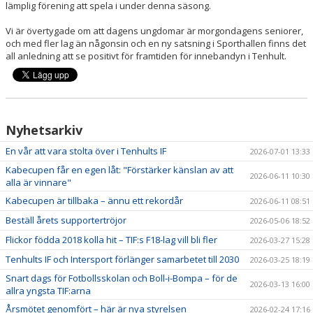
lämplig förening att spela i under denna säsong.
Vi är övertygade om att dagens ungdomar är morgondagens seniorer,
och med fler lag än någonsin och en ny satsning i Sporthallen finns det
all anledning att se positivt för framtiden för innebandyn i Tenhult.
Nyhetsarkiv
En vår att vara stolta över i Tenhults IF
2026-07-01 13:33
Kabecupen får en egen låt: "Förstärker känslan av att
2026-06-11 10:30
alla är vinnare"
Kabecupen är tillbaka – ännu ett rekordår
2026-06-11 08:51
Beställ årets supportertröjor
2026-05-06 18:52
Flickor födda 2018 kolla hit – TIF:s F18-lag vill bli fler
2026-03-27 15:28
Tenhults IF och Intersport förlänger samarbetet till 2030
2026-03-25 18:19
Snart dags för Fotbollsskolan och Boll-i-Bompa – för de
2026-03-13 16:00
allra yngsta TIF:arna
Årsmötet genomfört – här är nya styrelsen
2026-02-24 17:16