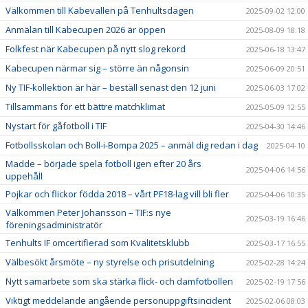
Välkommen till Kabevallen på Tenhultsdagen
2025-09-02 12:00
Anmälan till Kabecupen 2026 är öppen
2025-08-09 18:18
Folkfest när Kabecupen på nytt slog rekord
2025-06-18 13:47
Kabecupen närmar sig – större än någonsin
2025-06-09 20:51
Ny TIF-kollektion är här – beställ senast den 12 juni
2025-06-03 17:02
Tillsammans för ett bättre matchklimat
2025-05-09 12:55
Nystart för gåfotboll i TIF
2025-04-30 14:46
Fotbollsskolan och Boll-i-Bompa 2025 – anmäl dig redan i dag
2025-04-10
Madde – började spela fotboll igen efter 20 års
2025-04-06 14:56
uppehåll
Pojkar och flickor födda 2018 – vårt PF18-lag vill bli fler
2025-04-06 10:35
Välkommen Peter Johansson – TIF:s nye
2025-03-19 16:46
föreningsadministratör
Tenhults IF omcertifierad som Kvalitetsklubb
2025-03-17 16:55
Välbesökt årsmöte – ny styrelse och prisutdelning
2025-02-28 14:24
Nytt samarbete som ska stärka flick- och damfotbollen
2025-02-19 17:56
Viktigt meddelande angående personuppgiftsincident
2025-02-06 08:03