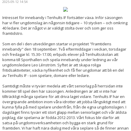
2025-09-12 14:54
BILDGALLERI
DOKUMENT
Intresset för innebandy i Tenhults IF fortsätter växa. Inför säsongen
har vi fler ungdomslag än någonsin tidigare – 10 stycken – och omkring
40 ledare. Det är något vi är väldigt stolta över och som ger oss
VÅRA LAG/TRÄNARE
framtidstro.
MATCHER
Som en del i den utvecklingen startar vi projektet "Framtidens
innebandy" den 18 september. Två eftermiddagar i veckan, torsdagar
AVGIFTER
och fredagar kl. 15.30–17.00, erbjuds elever på Tenhultsskolan att
komma till Sporthallen och spela innebandy under ledning av vår
ungdomsledare Leo Lénström. Syftet är att skapa roliga
SPONSORER
fritidsaktiviteter, väcka nyfikenhet och få fler ungdomar att bli en del
av Tenhults IF - som spelare, domare eller ledare.
Samtidigt måste vi tyvärr medela att vårt seniorlag på herrsidan inte
kommer till spel den här säsongen. Anledningen är att vi inte har
tillträckligt många spelare för att driva laget vidare. Tenhults IF har en
övergripande ambition inom våra idrotter att jobba långsiktigt med att
kunna fylla på med spelare underifrån, från de egna ungdomslagen. I
dagsläget finns tyvärr ett stort glapp mellan seniorlaget och vår äldsta
pojklag, där spelarna är födda 2012-2013. Vårt fokus blir därför att
satsa på ungdomsverksamheten och bygga en stark grund för
framtiden. Vi har haft nära dialog med våra seplare så de finner annan