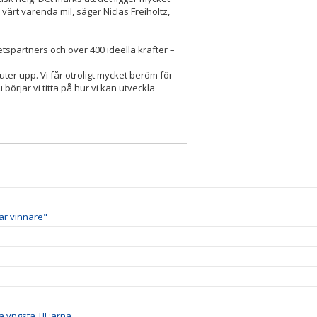
värt varenda mil, säger Niclas Freiholtz,
spartners och över 400 ideella krafter –
ter upp. Vi får otroligt mycket beröm för
börjar vi titta på hur vi kan utveckla
 är vinnare"
ra yngsta TIF:arna