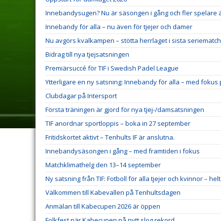
Innebandysugen? Nu är säsongen i gång och fler spelare 
Innebandy för alla – nu även för tjejer och damer
Nu avgörs kvalkampen – stötta herrlaget i sista seriematc
Bidrag till nya tjejsatsningen
Premiärsuccé för TIF i Swedish Padel League
Ytterligare en ny satsning: Innebandy för alla – med fokus 
Clubdagar på Intersport
Första träningen är gjord för nya tjej-/damsatsningen
TIF anordnar sportloppis – boka in 27 september
Fritidskortet aktivt – Tenhults IF är anslutna.
Innebandysäsongen i gång – med framtiden i fokus
Matchklimathelg den 13–14 september
Ny satsning från TIF: Fotboll för alla tjejer och kvinnor – hel
Välkommen till Kabevallen på Tenhultsdagen
Anmälan till Kabecupen 2026 är öppen
Folkfest när Kabecupen på nytt slog rekord