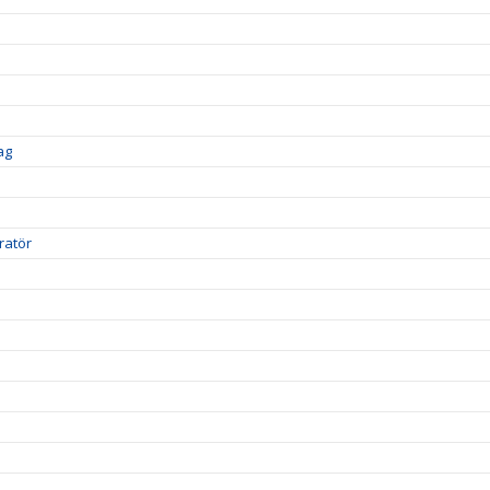
ag
ratör