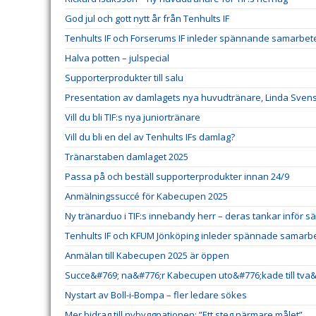
God jul och gott nytt år från Tenhults IF
Tenhults IF och Forserums IF inleder spännande samarbet
Halva potten – julspecial
Supporterprodukter till salu
Presentation av damlagets nya huvudtränare, Linda Sven
Vill du bli TIF:s nya juniortränare
Vill du bli en del av Tenhults IFs damlag?
Tränarstaben damlaget 2025
Passa på och beställ supporterprodukter innan 24/9
Anmälningssuccé för Kabecupen 2025
Ny tränarduo i TIF:s innebandy herr – deras tankar inför 
Tenhults IF och KFUM Jönköping inleder spännade samarb
Anmälan till Kabecupen 2025 är öppen
Succe&#769; na&#776;r Kabecupen uto&#776;kade till tva
Nystart av Boll-i-Bompa – fler ledare sökes
Mer bidrag till nybyggnationen: ”Ett steg närmare målet”