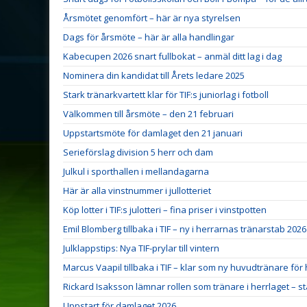
Årsmötet genomfört – här är nya styrelsen
Dags för årsmöte – här är alla handlingar
Kabecupen 2026 snart fullbokat – anmäl ditt lag i dag
Nominera din kandidat till Årets ledare 2025
Stark tränarkvartett klar för TIF:s juniorlag i fotboll
Välkommen till årsmöte – den 21 februari
Uppstartsmöte för damlaget den 21 januari
Serieförslag division 5 herr och dam
Julkul i sporthallen i mellandagarna
Här är alla vinstnummer i jullotteriet
Köp lotter i TIF:s julotteri – fina priser i vinstpotten
Emil Blomberg tillbaka i TIF – ny i herrarnas tränarstab 2026
Julklappstips: Nya TIF-prylar till vintern
Marcus Vaapil tillbaka i TIF – klar som ny huvudtränare för 
Rickard Isaksson lämnar rollen som tränare i herrlaget – s
Uppstart för damlaget 2026