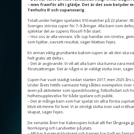
– men framför allt i glädje. Det är det som betyder m
Tenhults IF och cupansvarig.
Totalt under helgen spelades 910 matcher på 22 planer. 453 
Sveriges största cuper för 7–9-åringar. Alla barn som delto
självklar del av cupens filosofi från start.
– Hos oss är alla vinnare. Vår cup handlar om rörelse, gem
som hjältar, oavsett resultat, säger Mattias Fejes.
En annan viktig grundtanke bakom cupen är att den ska vara
helt gratis att delta i.
– Det är avgörande. Vi vill att alla barn ska kunna vara me
förutsättningar. Det är något vi är väldigt stolta över, säger
Cupen har vuxit stadigt sedan starten 2017, men 2025 års u
Under årets hittills varmaste helg såldes exempelvis över 4
även på aktiviteter som speedshooting, fotbollsdart och ho
helhetsupplevelse för både spelare och publik.
– Det är många barn som har spelat sin allra första cupmatc
blivit ett minne för livet. Vi är otroligt stolta över vad vi t
skapat, säger Fejes.
De senaste åren har Kabecupen lockat allt fler långväga gäs
Norrköping och Landvetter på plats.
– Allt har fungerat klockrent och barnen har haft en fantast