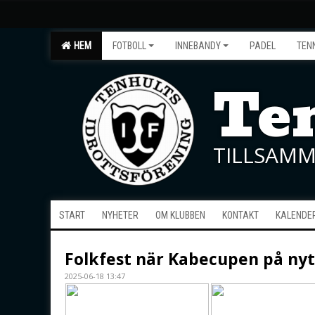
HEM
FOTBOLL
INNEBANDY
PADEL
TEN
Ten
TILLSAMM
START
NYHETER
OM KLUBBEN
KONTAKT
KALENDE
Folkfest när Kabecupen på nyt
2025-06-18 13:47