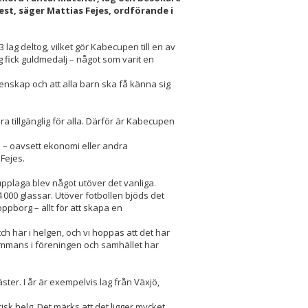
est, säger Mattias Fejes, ordförande i
lag deltog, vilket gör Kabecupen till en av
g fick guldmedalj – något som varit en
enskap och att alla barn ska få känna sig
 tillgänglig för alla. Därför är Kabecupen
d – oavsett ekonomi eller andra
 Fejes.
pplaga blev något utöver det vanliga.
 000 glassar. Utöver fotbollen bjöds det
ppborg – allt för att skapa en
h här i helgen, och vi hoppas att det har
illsammans i föreningen och samhället har
ter. I år är exempelvis lag från Växjö,
isk helg. Det märks att det ligger mycket