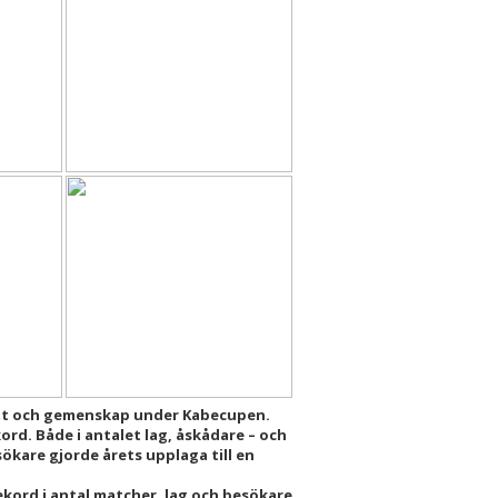
kratt och gemenskap under Kabecupen.
ord. Både i antalet lag, åskådare – och
sökare gjorde årets upplaga till en
 rekord i antal matcher, lag och besökare