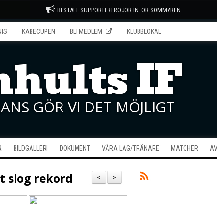
BESTÄLL SUPPORTERTRÖJOR INFÖR SOMMAREN
NIS
KABECUPEN
BLI MEDLEM
KLUBBLOKAL
hults IF
ANS GÖR VI DET MÖJLIGT
R
BILDGALLERI
DOKUMENT
VÅRA LAG/TRÄNARE
MATCHER
AV
t slog rekord
<
>