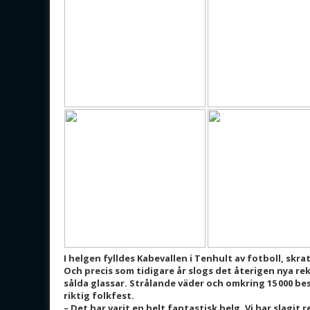
I helgen fylldes Kabevallen i Tenhult av fotboll, s
Och precis som tidigare år slogs det återigen nya rek
sålda glassar. Strålande väder och omkring 15 000 be
riktig folkfest.
– Det har varit en helt fantastisk helg. Vi har slagit