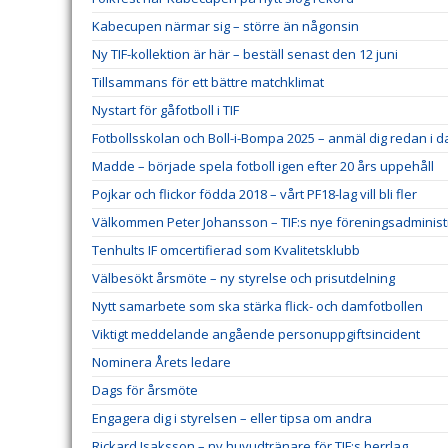
Kabecupen närmar sig – större än någonsin
Ny TIF-kollektion är här – beställ senast den 12 juni
Tillsammans för ett bättre matchklimat
Nystart för gåfotboll i TIF
Fotbollsskolan och Boll-i-Bompa 2025 – anmäl dig redan i d
Madde – började spela fotboll igen efter 20 års uppehåll
Pojkar och flickor födda 2018 – vårt PF18-lag vill bli fler
Välkommen Peter Johansson – TIF:s nye föreningsadminist
Tenhults IF omcertifierad som Kvalitetsklubb
Välbesökt årsmöte – ny styrelse och prisutdelning
Nytt samarbete som ska stärka flick- och damfotbollen
Viktigt meddelande angående personuppgiftsincident
Nominera Årets ledare
Dags för årsmöte
Engagera dig i styrelsen – eller tipsa om andra
Rickard Isaksson – ny huvudtränare för TIF:s herrlag