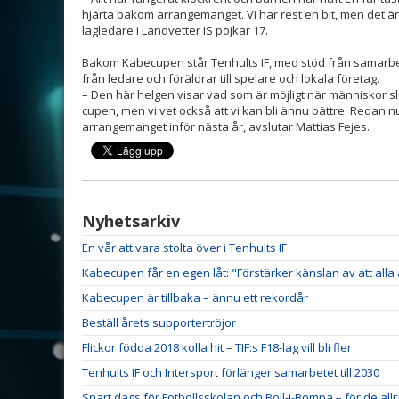
hjärta bakom arrangemanget. Vi har rest en bit, men det är 
lagledare i Landvetter IS pojkar 17.
Bakom Kabecupen står Tenhults IF, med stöd från samarbet
från ledare och föräldrar till spelare och lokala företag.
– Den här helgen visar vad som är möjligt när människor slu
cupen, men vi vet också att vi kan bli ännu bättre. Redan nu 
arrangemanget inför nästa år, avslutar Mattias Fejes.
Nyhetsarkiv
En vår att vara stolta över i Tenhults IF
Kabecupen får en egen låt: "Förstärker känslan av att alla
Kabecupen är tillbaka – ännu ett rekordår
Beställ årets supportertröjor
Flickor födda 2018 kolla hit – TIF:s F18-lag vill bli fler
Tenhults IF och Intersport förlänger samarbetet till 2030
Snart dags för Fotbollsskolan och Boll-i-Bompa – för de all