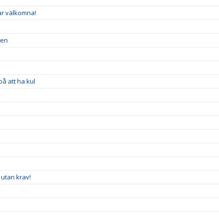
är välkomna!
hen
på att ha kul
t utan krav!