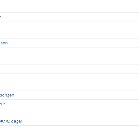
e
sson
säsongen
ete
&#778; dagar