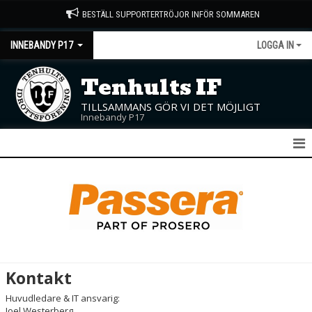
BESTÄLL SUPPORTERTRÖJOR INFÖR SOMMAREN
INNEBANDY P17
LOGGA IN
Tenhults IF
TILLSAMMANS GÖR VI DET MÖJLIGT
Innebandy P17
P17
NYHETER
KALENDER
MATCHER
Kontakt
TRUPPEN
Huvudledare & IT ansvarig:
Joel Westerberg