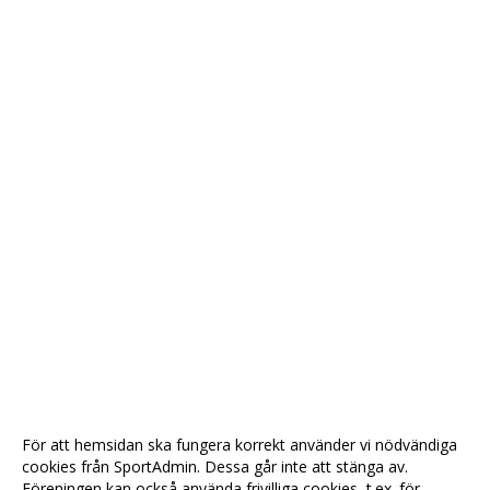
För att hemsidan ska fungera korrekt använder vi nödvändiga
cookies från SportAdmin. Dessa går inte att stänga av.
Föreningen kan också använda frivilliga cookies, t.ex. för