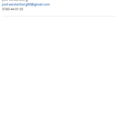
BILDGALLERI
joel.westerberg90@gmail.com
0760-44 01 03
DOKUMENT
KONTAKT