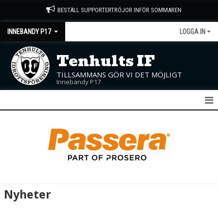
BESTÄLL SUPPORTERTRÖJOR INFÖR SOMMAREN
INNEBANDY P17
LOGGA IN
Tenhults IF
TILLSAMMANS GÖR VI DET MÖJLIGT
Innebandy P17
P17
NYHETER
KALENDER
MATCHER
Nyheter
TRUPPEN