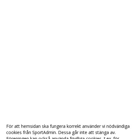
För att hemsidan ska fungera korrekt använder vi nödvändiga
cookies från SportAdmin. Dessa går inte att stänga av.
Föreningen kan också använda frivilliga cookies, t.ex. för