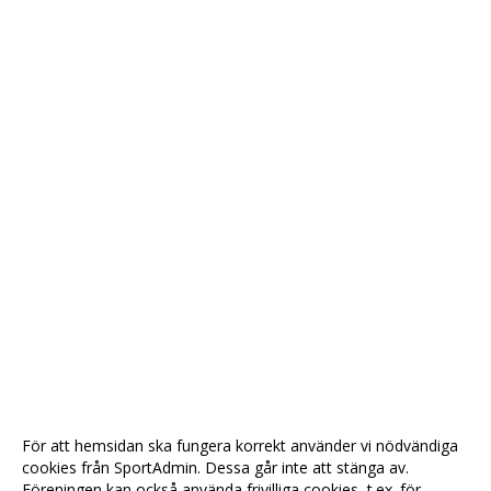
För att hemsidan ska fungera korrekt använder vi nödvändiga
cookies från SportAdmin. Dessa går inte att stänga av.
Föreningen kan också använda frivilliga cookies, t.ex. för