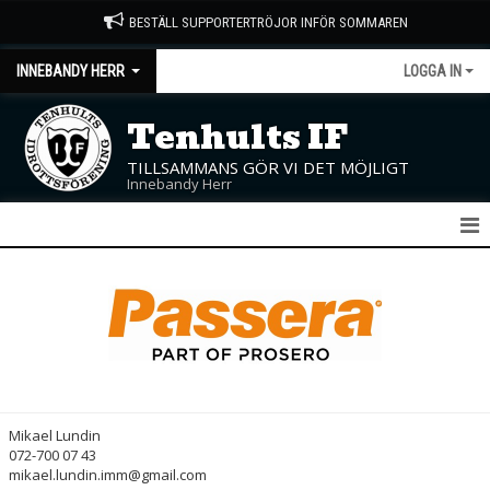
BESTÄLL SUPPORTERTRÖJOR INFÖR SOMMAREN
INNEBANDY HERR
LOGGA IN
Tenhults IF
TILLSAMMANS GÖR VI DET MÖJLIGT
Innebandy Herr
HERR A
KALENDER
MATCHER
TRUPPEN
Mikael Lundin
072-700 07 43
BILDGALLERI
mikael.lundin.imm@gmail.com