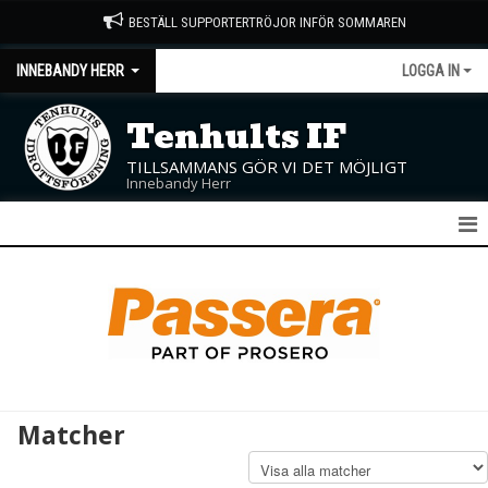
BESTÄLL SUPPORTERTRÖJOR INFÖR SOMMAREN
INNEBANDY HERR
LOGGA IN
Tenhults IF
TILLSAMMANS GÖR VI DET MÖJLIGT
Innebandy Herr
HERR A
KALENDER
MATCHER
TRUPPEN
Matcher
BILDGALLERI