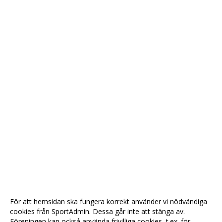
För att hemsidan ska fungera korrekt använder vi nödvändiga
cookies från SportAdmin. Dessa går inte att stänga av.
Föreningen kan också använda frivilliga cookies, t.ex. för