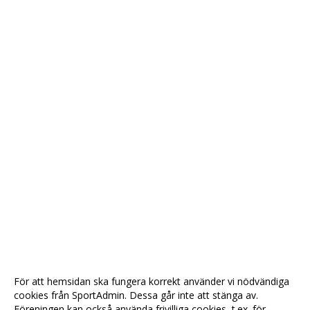
För att hemsidan ska fungera korrekt använder vi nödvändiga
cookies från SportAdmin. Dessa går inte att stänga av.
Föreningen kan också använda frivilliga cookies, t.ex. för