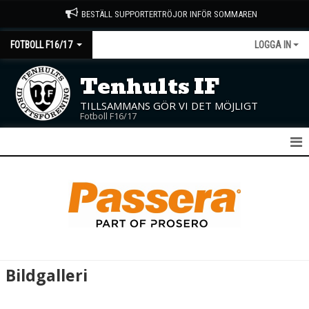
BESTÄLL SUPPORTERTRÖJOR INFÖR SOMMAREN
FOTBOLL F16/17
LOGGA IN
Tenhults IF
TILLSAMMANS GÖR VI DET MÖJLIGT
Fotboll F16/17
F16/17
NYHETER
KALENDER
MATCHER
Bildgalleri
TRUPPEN