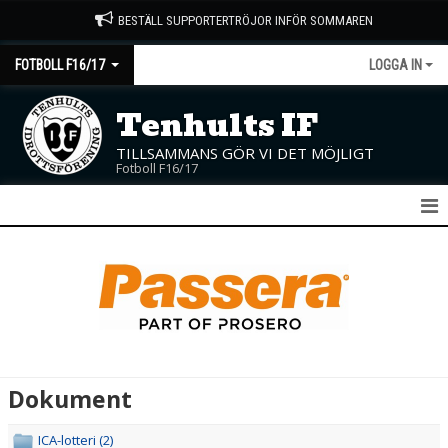
BESTÄLL SUPPORTERTRÖJOR INFÖR SOMMAREN
FOTBOLL F16/17
LOGGA IN
Tenhults IF
TILLSAMMANS GÖR VI DET MÖJLIGT
Fotboll F16/17
F16/17
NYHETER
KALENDER
MATCHER
Dokument
TRUPPEN
ICA-lotteri (2)