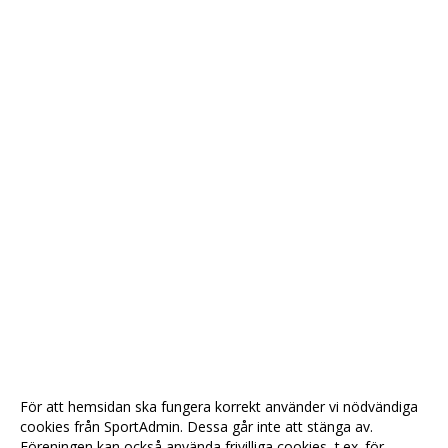
För att hemsidan ska fungera korrekt använder vi nödvändiga
cookies från SportAdmin. Dessa går inte att stänga av.
Föreningen kan också använda frivilliga cookies, t.ex. för