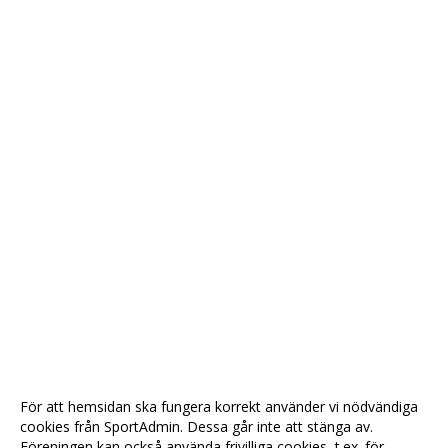
För att hemsidan ska fungera korrekt använder vi nödvändiga
cookies från SportAdmin. Dessa går inte att stänga av.
Föreningen kan också använda frivilliga cookies, t.ex. för