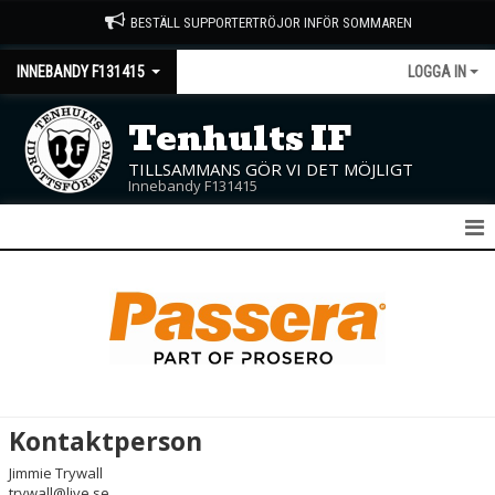
BESTÄLL SUPPORTERTRÖJOR INFÖR SOMMAREN
INNEBANDY F131415
LOGGA IN
Tenhults IF
TILLSAMMANS GÖR VI DET MÖJLIGT
Innebandy F131415
F13/14/15
NYHETER
KALENDER
MATCHER
Kontaktperson
TRUPPEN
Jimmie Trywall
trywall@live.se