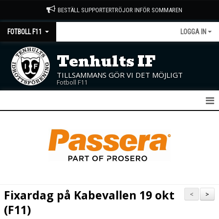
BESTÄLL SUPPORTERTRÖJOR INFÖR SOMMAREN
FOTBOLL F11
LOGGA IN
Tenhults IF
TILLSAMMANS GÖR VI DET MÖJLIGT
Fotboll F11
F11
NYHETER
KALENDER
MATCHER
Fixardag på Kabevallen 19 okt
<
>
TRUPPEN
(F11)