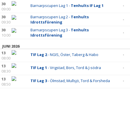
30
BILDGALLERI
Barnarpscupen Lag 1 -
Tenhults IF Lag 1
-
09:00
DOKUMENT
30
Barnarpscupen Lag 2 -
Tenhults
-
09:30
Idrottsförening
KONTAKT
30
Barnarpscupen Lag 3 -
Tenhults
-
10:00
Idrottsförening
JUNI 2026
13
TIF Lag 2
- NGIS, Öster, Taberg & Habo
-
08:00
13
TIF Lag 1
- Vrigstad, Bors, Tord & J-södra
-
08:30
13
TIF Lag 3
- Ölmstad, Mullsjö, Tord & Forsheda
-
08:50