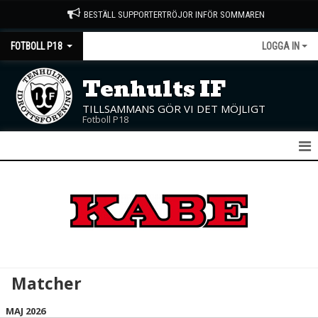
BESTÄLL SUPPORTERTRÖJOR INFÖR SOMMAREN
FOTBOLL P18
LOGGA IN
Tenhults IF
TILLSAMMANS GÖR VI DET MÖJLIGT
Fotboll P18
P18
NYHETER
KALENDER
MATCHER
Matcher
TRUPPEN
MAJ 2026