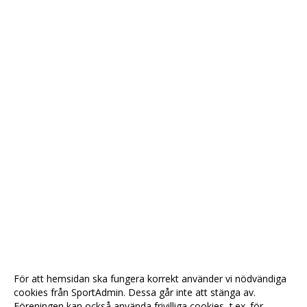
För att hemsidan ska fungera korrekt använder vi nödvändiga
cookies från SportAdmin. Dessa går inte att stänga av.
Föreningen kan också använda frivilliga cookies, t.ex. för