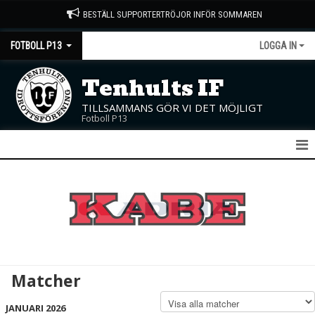
BESTÄLL SUPPORTERTRÖJOR INFÖR SOMMAREN
FOTBOLL P13
LOGGA IN
Tenhults IF
TILLSAMMANS GÖR VI DET MÖJLIGT
Fotboll P13
P13
NYHETER
KALENDER
MATCHER
Matcher
TRUPPEN
JANUARI 2026