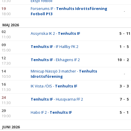
13:30
Eksjö fotboll
19
Forserums IF -
Tenhults Idrottsförening
-
18:00
Fotboll P13
MAJ 2026
02
Assyriska IK 2 -
Tenhults IF
5 - 11
11:00
09
Tenhults IF
- IF Hallby FK 2
1 - 5
15:00
12
Tenhults IF
- Ekhagens IF 2
10 - 2
17:30
14
Minicup Nässjö 3 matcher -
Tenhults
-
10:50
Idrottsförening
16
IK Vista /ÖIS -
Tenhults IF
3 - 3
11:30
24
Tenhults IF
- Husqvarna FF 2
7 - 5
11:30
29
Habo IF 2 -
Tenhults IF
5 - 1
19:00
JUNI 2026