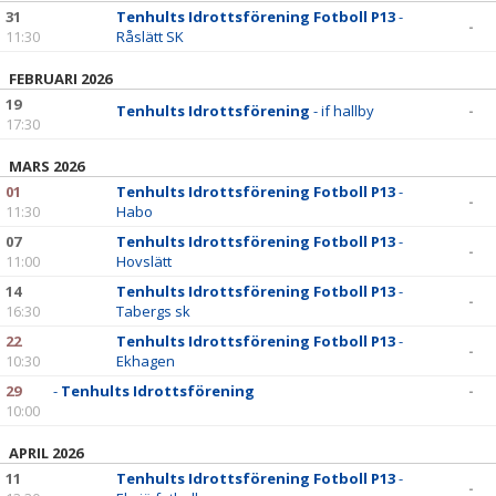
BILDGALLERI
31
Tenhults Idrottsförening Fotboll P13
-
-
11:30
Råslätt SK
DOKUMENT
FEBRUARI 2026
19
KONTAKT
Tenhults Idrottsförening
- if hallby
-
17:30
MARS 2026
01
Tenhults Idrottsförening Fotboll P13
-
-
11:30
Habo
07
Tenhults Idrottsförening Fotboll P13
-
-
11:00
Hovslätt
14
Tenhults Idrottsförening Fotboll P13
-
-
16:30
Tabergs sk
22
Tenhults Idrottsförening Fotboll P13
-
-
10:30
Ekhagen
29
-
Tenhults Idrottsförening
-
10:00
APRIL 2026
11
Tenhults Idrottsförening Fotboll P13
-
-