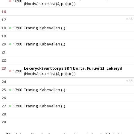
16:00
(Nordvästra Höst (4, pojk))
(..)
16
v.34
17
18
17:00
Träning, Kabevallen
(..)
19
20
17:00
Träning, Kabevallen
(..)
21
22
23
Lekeryd-Svarttorps SK 1 borta, Furuvi 21, Lekeryd
12:00
(Nordvästra Höst (4, pojk))
(..)
v.35
24
25
17:00
Träning, Kabevallen
(..)
26
27
17:00
Träning, Kabevallen
(..)
28
29
30
Mariebo IK 3 hemma, Kabevallen 1, Tenhult
(Nordvästra
15:30