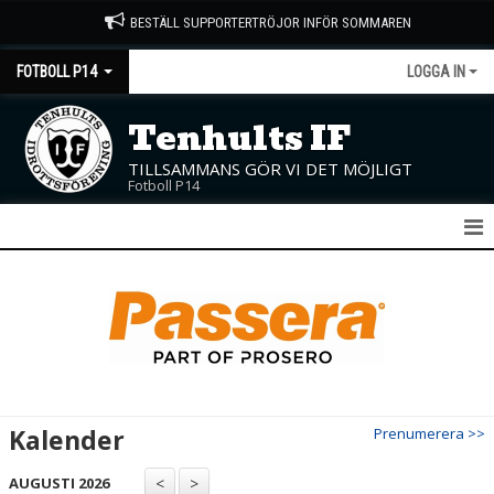
BESTÄLL SUPPORTERTRÖJOR INFÖR SOMMAREN
FOTBOLL P14
LOGGA IN
Tenhults IF
TILLSAMMANS GÖR VI DET MÖJLIGT
Fotboll P14
P14
NYHETER
KALENDER
MATCHER
Kalender
Prenumerera >>
TRUPPEN
AUGUSTI 2026