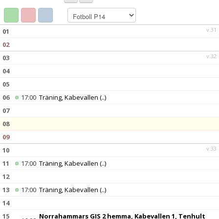
BILDGALLERI
DOKUMENT
v.31
01
02
KONTAKT
v.32
03
04
05
06
17:00
Träning, Kabevallen
(..)
07
08
09
v.33
10
11
17:00
Träning, Kabevallen
(..)
12
13
17:00
Träning, Kabevallen
(..)
14
15
Norrahammars GIS 2 hemma, Kabevallen 1, Tenhult