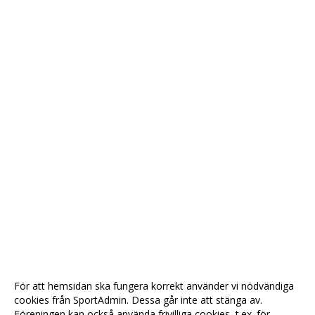
För att hemsidan ska fungera korrekt använder vi nödvändiga
cookies från SportAdmin. Dessa går inte att stänga av.
Föreningen kan också använda frivilliga cookies, t.ex. för