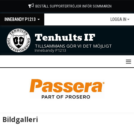
BESTÄLL SUPPORTERTRÖJOR INFÖR SOMMAREN
INNEBANDY P1213
LOGGA IN
Tenhults IF
TILLSAMMANS GÖR VI DET MÖJLIGT
Innebandy P1213
P12/13
NYHETER
KALENDER
MATCHER
Bildgalleri
TRUPPEN