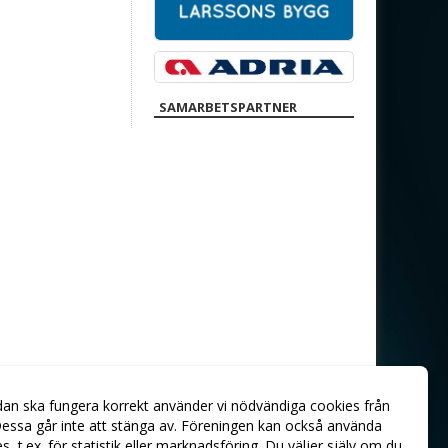
SAMARBETSPARTNER
dan ska fungera korrekt använder vi nödvändiga cookies från
essa går inte att stänga av. Föreningen kan också använda
ies, t.ex. för statistik eller marknadsföring. Du väljer själv om du