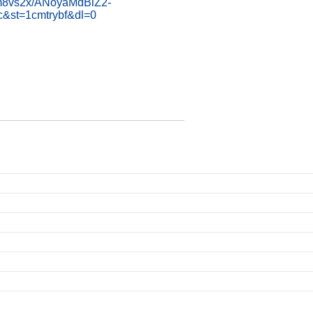
09m8vs2x/ANoyaMdBiZ2-
&st=1cmtrybf&dl=0