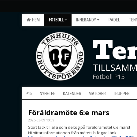
HEM
FOTBOLL
INNEBANDY
PADEL
TEN
Ten
TILLSAMM
Fotboll P15
P15
NYHETER
KALENDER
MATCHER
TRUPPEN
Föräldramöte 6:e mars
2025-03-09 10:09
Stort tack till alla som deltog på föräldramötet 6:e mars!
Ni hittar informationen från mötet i bifogad länk.