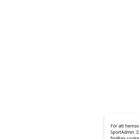
För att hemsi
SportAdmin. D
frivilliga cook