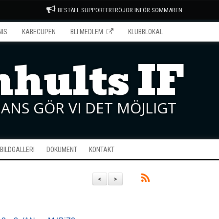
BESTÄLL SUPPORTERTRÖJOR INFÖR SOMMAREN
NIS
KABECUPEN
BLI MEDLEM
KLUBBLOKAL
hults IF
ANS GÖR VI DET MÖJLIGT
BILDGALLERI
DOKUMENT
KONTAKT
<
>