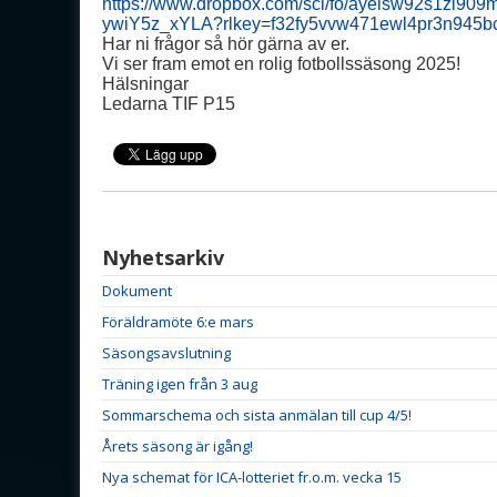
https://www.dropbox.com/scl/fo/ayeisw92s1zl9
ywiY5z_xYLA?rlkey=f32fy5vvw471ewl4pr3n945bc
Har ni frågor så hör gärna av er.
Vi ser fram emot en rolig fotbollssäsong 2025!
Hälsningar
Ledarna TIF P15
Nyhetsarkiv
Dokument
Föräldramöte 6:e mars
Säsongsavslutning
Träning igen från 3 aug
Sommarschema och sista anmälan till cup 4/5!
Årets säsong är igång!
Nya schemat för ICA-lotteriet fr.o.m. vecka 15