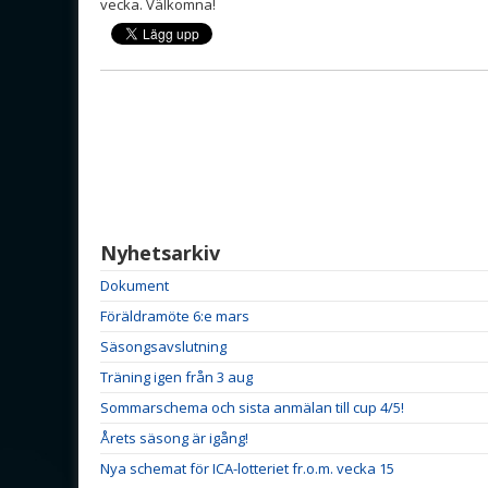
vecka. Välkomna!
Nyhetsarkiv
Dokument
Föräldramöte 6:e mars
Säsongsavslutning
Träning igen från 3 aug
Sommarschema och sista anmälan till cup 4/5!
Årets säsong är igång!
Nya schemat för ICA-lotteriet fr.o.m. vecka 15