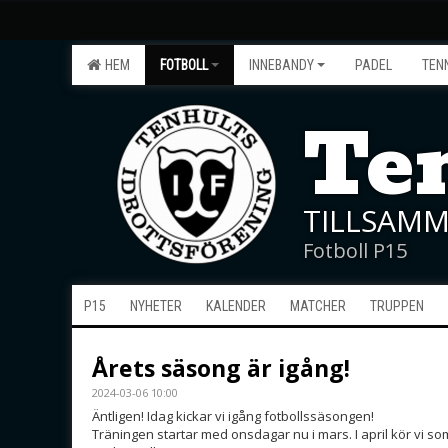
HEM
FOTBOLL
INNEBANDY
PADEL
TEN
Ten
TILLSAMM
Fotboll P15
P15
NYHETER
KALENDER
MATCHER
TRUPPEN
Årets säsong är igång!
2024-03-06 10:00
Äntligen! Idag kickar vi igång fotbollssäsongen!
Träningen startar med onsdagar nu i mars. I april kör vi so