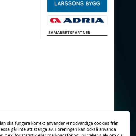
SAMARBETSPARTNER
dan ska fungera korrekt använder vi nödvändiga cookies från
essa går inte att stänga av. Föreningen kan också använda
ies, t.ex. för statistik eller marknadsföring. Du väljer själv om du