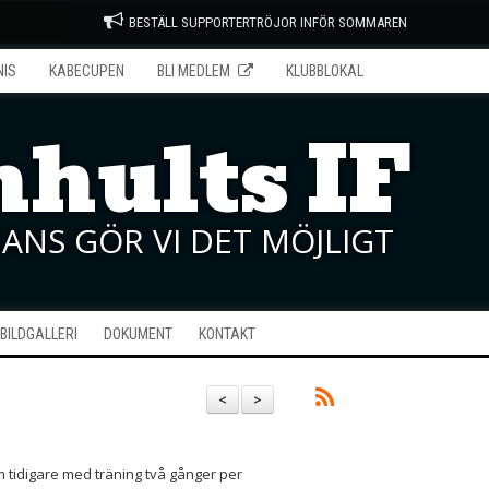
BESTÄLL SUPPORTERTRÖJOR INFÖR SOMMAREN
NIS
KABECUPEN
BLI MEDLEM
KLUBBLOKAL
hults IF
ANS GÖR VI DET MÖJLIGT
BILDGALLERI
DOKUMENT
KONTAKT
<
>
m tidigare med träning två gånger per