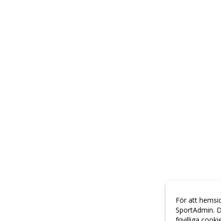
För att hemsi
SportAdmin. D
frivilliga cook