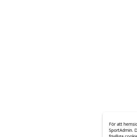
För att hemsi
SportAdmin. D
frivilliga cook