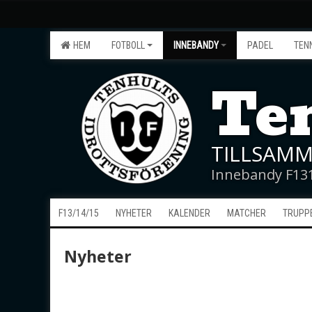
HEM
FOTBOLL
INNEBANDY
PADEL
TEN
Ten
TILLSAMM
Innebandy F13
F13/14/15
NYHETER
KALENDER
MATCHER
TRUPP
Nyheter