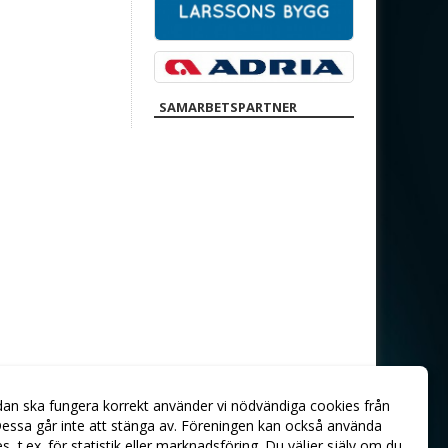
SAMARBETSPARTNER
dan ska fungera korrekt använder vi nödvändiga cookies från
essa går inte att stänga av. Föreningen kan också använda
ies, t.ex. för statistik eller marknadsföring. Du väljer själv om du