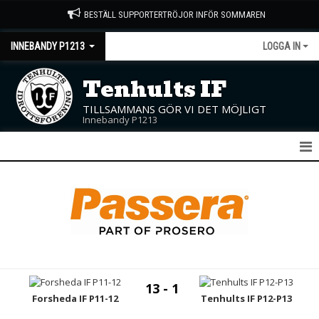
BESTÄLL SUPPORTERTRÖJOR INFÖR SOMMAREN
INNEBANDY P1213
LOGGA IN
Tenhults IF
TILLSAMMANS GÖR VI DET MÖJLIGT
Innebandy P1213
P12/13
NYHETER
KALENDER
MATCHER
13 - 1
TRUPPEN
Forsheda IF P11-12
Tenhults IF P12-P13