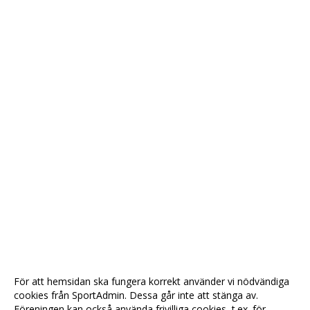
För att hemsidan ska fungera korrekt använder vi nödvändiga
cookies från SportAdmin. Dessa går inte att stänga av.
Föreningen kan också använda frivilliga cookies, t.ex. för