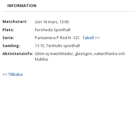
BILDGALLERI
INFORMATION
DOKUMENT
Matchstart:
sön 16 mars, 13:00
Plats:
Forsheda Sporthall
KONTAKT
Serie:
Pantamera P Röd N -12C
Tabell >>
Samling:
11:15, Tenhults sporthall
Aktivitetsinfo:
Glöm ej matchkläder, glasögon, vattenflaska och
klubba.
<< Tillbaka