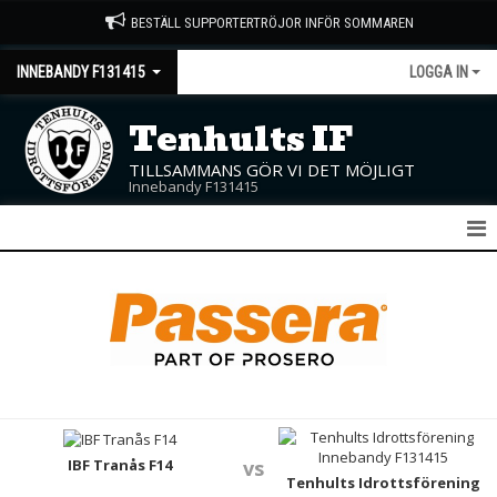
BESTÄLL SUPPORTERTRÖJOR INFÖR SOMMAREN
INNEBANDY F131415
LOGGA IN
Tenhults IF
TILLSAMMANS GÖR VI DET MÖJLIGT
Innebandy F131415
F13/14/15
NYHETER
KALENDER
MATCHER
TRUPPEN
IBF Tranås F14
vs
Tenhults Idrottsförening