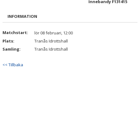
Innebandy F131415
BILDGALLERI
INFORMATION
DOKUMENT
KONTAKT
Matchstart:
lör 08 februari, 12:00
Plats:
Tranås Idrottshall
Samling:
Tranås Idrottshall
<< Tillbaka