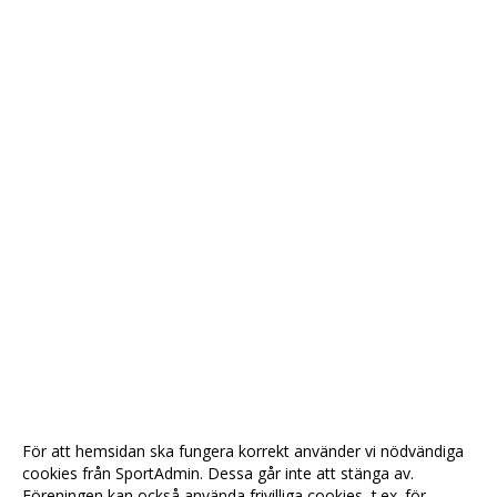
För att hemsidan ska fungera korrekt använder vi nödvändiga
cookies från SportAdmin. Dessa går inte att stänga av.
Föreningen kan också använda frivilliga cookies, t.ex. för