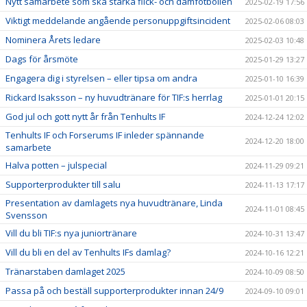
Nytt samarbete som ska stärka flick- och damfotbollen
2025-02-19 17:56
Viktigt meddelande angående personuppgiftsincident
2025-02-06 08:03
Nominera Årets ledare
2025-02-03 10:48
Dags för årsmöte
2025-01-29 13:27
Engagera dig i styrelsen – eller tipsa om andra
2025-01-10 16:39
Rickard Isaksson – ny huvudtränare för TIF:s herrlag
2025-01-01 20:15
God jul och gott nytt år från Tenhults IF
2024-12-24 12:02
Tenhults IF och Forserums IF inleder spännande
2024-12-20 18:00
samarbete
Halva potten – julspecial
2024-11-29 09:21
Supporterprodukter till salu
2024-11-13 17:17
Presentation av damlagets nya huvudtränare, Linda
2024-11-01 08:45
Svensson
Vill du bli TIF:s nya juniortränare
2024-10-31 13:47
Vill du bli en del av Tenhults IFs damlag?
2024-10-16 12:21
Tränarstaben damlaget 2025
2024-10-09 08:50
Passa på och beställ supporterprodukter innan 24/9
2024-09-10 09:01