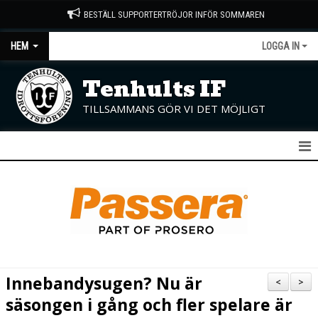
BESTÄLL SUPPORTERTRÖJOR INFÖR SOMMAREN
HEM
LOGGA IN
Tenhults IF
TILLSAMMANS GÖR VI DET MÖJLIGT
START
NYHETER
OM KLUBBEN
KONTAKT
Innebandysugen? Nu är
<
>
KALENDER
säsongen i gång och fler spelare är