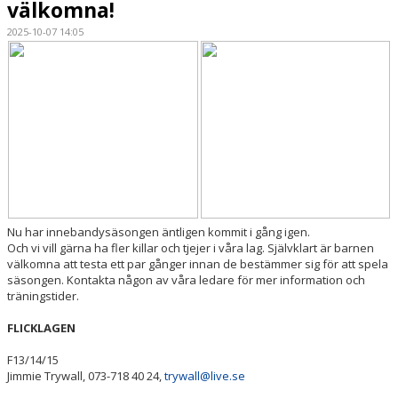
välkomna!
BILDGALLERI
2025-10-07 14:05
DOKUMENT
VÅRA LAG/TRÄNARE
MATCHER
AVGIFTER
SPONSORER
Nu har innebandysäsongen äntligen kommit i gång igen.
Och vi vill gärna ha fler killar och tjejer i våra lag. Självklart är barnen
välkomna att testa ett par gånger innan de bestämmer sig för att spela
säsongen. Kontakta någon av våra ledare för mer information och
träningstider.
FLICKLAGEN
F13/14/15
Jimmie Trywall, 073-718 40 24,
trywall@live.se