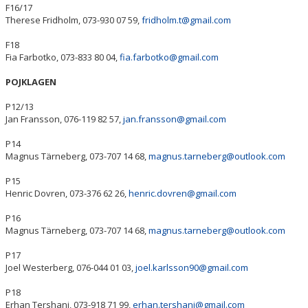
F16/17
Therese Fridholm, 073-930 07 59,
fridholm.t@gmail.com
F18
Fia Farbotko, 073-833 80 04,
fia.farbotko@gmail.com
POJKLAGEN
P12/13
Jan Fransson, 076-119 82 57,
jan.fransson@gmail.com
P14
Magnus Tärneberg, 073-707 14 68,
magnus.tarneberg@outlook.com
P15
Henric Dovren, 073-376 62 26,
henric.dovren@gmail.com
P16
Magnus Tärneberg, 073-707 14 68,
magnus.tarneberg@outlook.com
P17
Joel Westerberg, 076-044 01 03,
joel.karlsson90@gmail.com
P18
Erhan Tershani, 073-918 71 99,
erhan.tershani@gmail.com