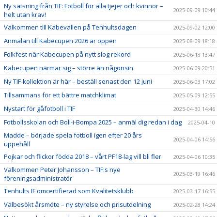
Ny satsning från TIF: Fotboll för alla tjejer och kvinnor –
2025-09-09 10:44
helt utan krav!
Välkommen till Kabevallen på Tenhultsdagen
2025-09-02 12:00
Anmälan till Kabecupen 2026 är öppen
2025-08-09 18:18
Folkfest när Kabecupen på nytt slog rekord
2025-06-18 13:47
Kabecupen närmar sig – större än någonsin
2025-06-09 20:51
Ny TIF-kollektion är här – beställ senast den 12 juni
2025-06-03 17:02
Tillsammans för ett bättre matchklimat
2025-05-09 12:55
Nystart för gåfotboll i TIF
2025-04-30 14:46
Fotbollsskolan och Boll-i-Bompa 2025 – anmäl dig redan i dag
2025-04-10
Madde – började spela fotboll igen efter 20 års
2025-04-06 14:56
uppehåll
Pojkar och flickor födda 2018 – vårt PF18-lag vill bli fler
2025-04-06 10:35
Välkommen Peter Johansson – TIF:s nye
2025-03-19 16:46
föreningsadministratör
Tenhults IF omcertifierad som Kvalitetsklubb
2025-03-17 16:55
Välbesökt årsmöte – ny styrelse och prisutdelning
2025-02-28 14:24