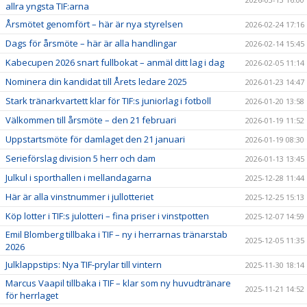
allra yngsta TIF:arna
Årsmötet genomfört – här är nya styrelsen
2026-02-24 17:16
Dags för årsmöte – här är alla handlingar
2026-02-14 15:45
Kabecupen 2026 snart fullbokat – anmäl ditt lag i dag
2026-02-05 11:14
Nominera din kandidat till Årets ledare 2025
2026-01-23 14:47
Stark tränarkvartett klar för TIF:s juniorlag i fotboll
2026-01-20 13:58
Välkommen till årsmöte – den 21 februari
2026-01-19 11:52
Uppstartsmöte för damlaget den 21 januari
2026-01-19 08:30
Serieförslag division 5 herr och dam
2026-01-13 13:45
Julkul i sporthallen i mellandagarna
2025-12-28 11:44
Här är alla vinstnummer i jullotteriet
2025-12-25 15:13
Köp lotter i TIF:s julotteri – fina priser i vinstpotten
2025-12-07 14:59
Emil Blomberg tillbaka i TIF – ny i herrarnas tränarstab
2025-12-05 11:35
2026
Julklappstips: Nya TIF-prylar till vintern
2025-11-30 18:14
Marcus Vaapil tillbaka i TIF – klar som ny huvudtränare
2025-11-21 14:52
för herrlaget