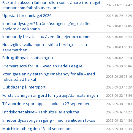
Rickard Isaksson lämnar rollen som tränare i herrlaget –
2025-11-21 14:47
stannar som fotbollsutvecklare
Uppstart för damlaget 2026
2025-10-29 16:25
Innebandysugen? Nu är säsongen i gång och fler
2025-10-07 14:05
spelare är välkomna!
Innebandy för alla – nu även för tjejer och damer
2025-10-06 08:50
Nu avgörs kvalkampen – stötta herrlaget i sista
2025-10-03 10:30
seriematchen
Bidrag till nya tjejsatsningen
2025-10-02 15:54
Premiärsuccé för TIF i Swedish Padel League
2025-09-30 10:06
Ytterligare en ny satsning: Innebandy för alla – med
2025-09-25 08:16
fokus på att ha kul
Clubdagar på Intersport
2025-09-23 16:28
Första träningen är gjord för nya tjej-/damsatsningen
2025-09-22 15:54
TIF anordnar sportloppis – boka in 27 september
2025-09-18 13:00
Fritidskortet aktivt – Tenhults IF är anslutna.
2025-09-16 14:22
Innebandysäsongen i gång – med framtiden i fokus
2025-09-12 14:54
Matchklimathelg den 13–14 september
2025-09-10 10:38