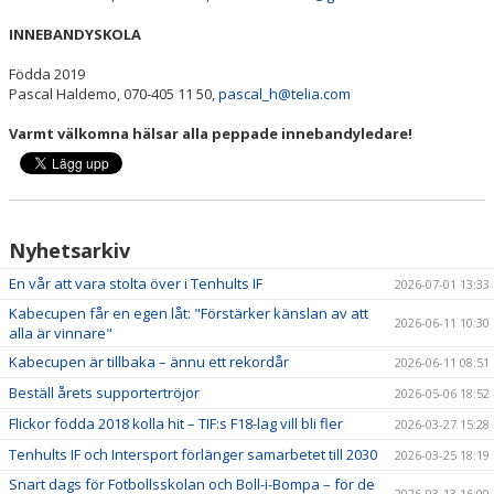
INNEBANDYSKOLA
Födda 2019
Pascal Haldemo, 070-405 11 50,
pascal_h@telia.com
Varmt välkomna hälsar alla peppade innebandyledare!
Nyhetsarkiv
En vår att vara stolta över i Tenhults IF
2026-07-01 13:33
Kabecupen får en egen låt: "Förstärker känslan av att
2026-06-11 10:30
alla är vinnare"
Kabecupen är tillbaka – ännu ett rekordår
2026-06-11 08:51
Beställ årets supportertröjor
2026-05-06 18:52
Flickor födda 2018 kolla hit – TIF:s F18-lag vill bli fler
2026-03-27 15:28
Tenhults IF och Intersport förlänger samarbetet till 2030
2026-03-25 18:19
Snart dags för Fotbollsskolan och Boll-i-Bompa – för de
2026-03-13 16:00