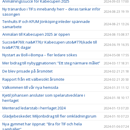
Anmälningssuccé för Kabecupen 2025
2024-09-03 17:00
Ny tränarduo i TIF:s innebandy herr – deras tankar inför
2024-08-23 19:19
säsongen
Tenhults IF och KFUM Jönköping inleder spännade
2024-08-21 13:26
samarbete
Anmälan till Kabecupen 2025 är öppen
2024-08-15 08:37
Succe&#769; na&#776;r Kabecupen uto&#776;kade till
2024-06-19 16:35
tva&#778; dagar
Nystart av Boll-i-Bompa – fler ledare sökes
2024-05-08 17:55
Mer bidrag till nybyggnationen: ”Ett steg närmare målet”
2024-03-17 18:31
De blev prisade på årsmötet
2024-02-21 21:18
Rapport från ett välbesökt årsmöte
2024-02-21 20:50
Välkommen till vår nya hemsida
2024-01-31 11:12
Kjetil Johansen ansluter som spelarutvecklare i
2024-01-18 10:17
herrlaget
Meriterad ledarstab i herrlaget 2024
2024-01-13 07:20
Glädjebeskedet: Miljonbidrag till fler omklädningsrum
2024-01-10 07:23
Nya gymmet har öppnat: "Bra för TIF och hela
2024-01-06 07:24
samhället"