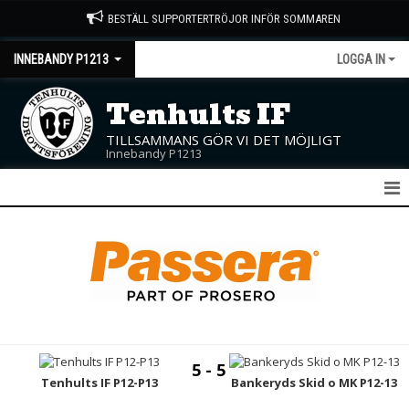
BESTÄLL SUPPORTERTRÖJOR INFÖR SOMMAREN
INNEBANDY P1213
LOGGA IN
Tenhults IF
TILLSAMMANS GÖR VI DET MÖJLIGT
Innebandy P1213
P12/13
NYHETER
KALENDER
MATCHER
5 - 5
TRUPPEN
Tenhults IF P12-P13
Bankeryds Skid o MK P12-13