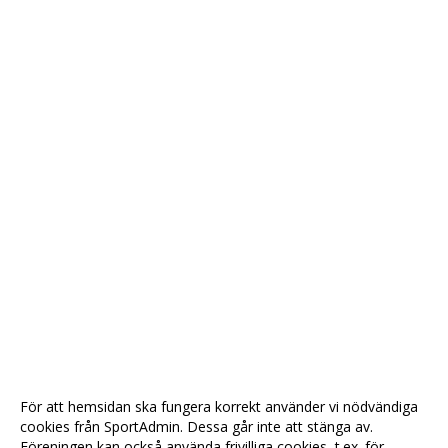
För att hemsidan ska fungera korrekt använder vi nödvändiga
cookies från SportAdmin. Dessa går inte att stänga av.
Föreningen kan också använda frivilliga cookies, t.ex. för