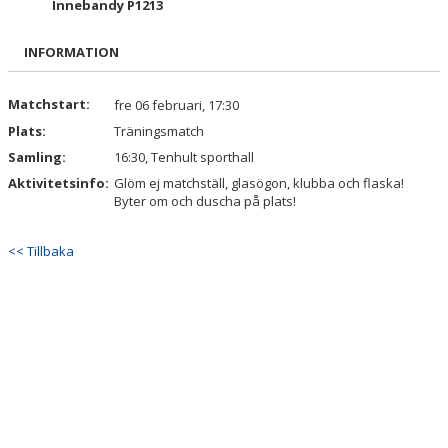
Innebandy P1213
BILDGALLERI
INFORMATION
DOKUMENT
KONTAKT
Matchstart:
fre 06 februari, 17:30
Plats:
Träningsmatch
Samling:
16:30, Tenhult sporthall
Aktivitetsinfo:
Glöm ej matchställ, glasögon, klubba och flaska!
Byter om och duscha på plats!
<< Tillbaka