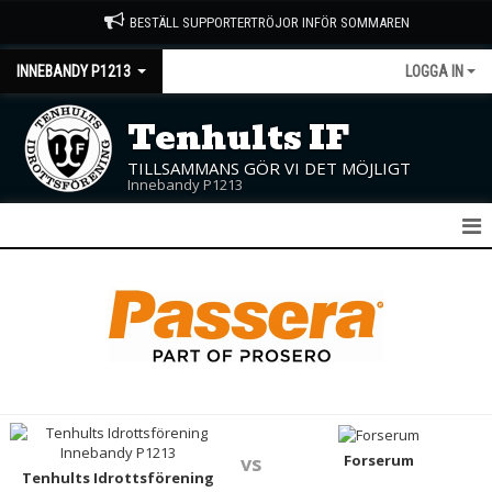
BESTÄLL SUPPORTERTRÖJOR INFÖR SOMMAREN
INNEBANDY P1213
LOGGA IN
Tenhults IF
TILLSAMMANS GÖR VI DET MÖJLIGT
Innebandy P1213
P12/13
NYHETER
KALENDER
MATCHER
TRUPPEN
Forserum
vs
Tenhults Idrottsförening