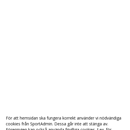
För att hemsidan ska fungera korrekt använder vi nödvändiga
cookies från SportAdmin. Dessa går inte att stänga av.
Föreningen kan också använda frivilliga cookies, t.ex. för