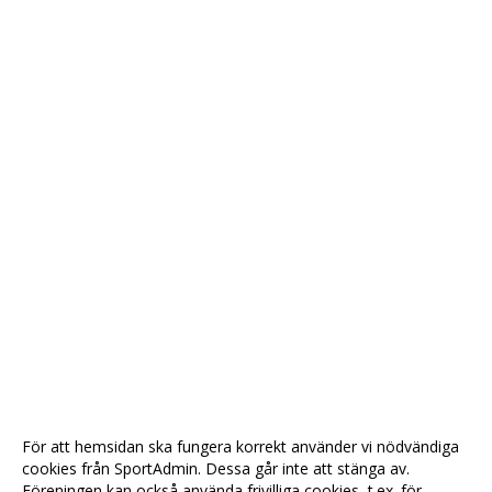
För att hemsidan ska fungera korrekt använder vi nödvändiga
cookies från SportAdmin. Dessa går inte att stänga av.
Föreningen kan också använda frivilliga cookies, t.ex. för