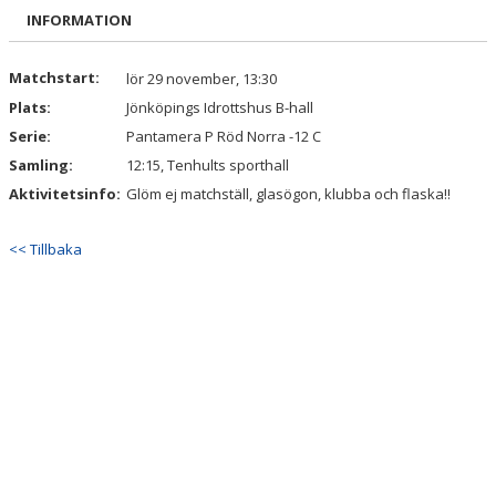
BILDGALLERI
INFORMATION
DOKUMENT
Matchstart:
lör 29 november, 13:30
Plats:
Jönköpings Idrottshus B-hall
KONTAKT
Serie:
Pantamera P Röd Norra -12 C
Samling:
12:15, Tenhults sporthall
Aktivitetsinfo:
Glöm ej matchställ, glasögon, klubba och flaska!!
<< Tillbaka