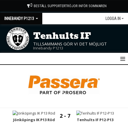
BESTÄLL SUPPORTERTRÖJOR INFÖR SOMMAREN
INNEBANDY P1213
LOGGA IN
Tenhults IF
TILLSAMMANS GÖR VI DET MÖJLIGT
Innebandy P1213
P12/13
NYHETER
KALENDER
MATCHER
2 - 7
TRUPPEN
Jönköpings IK P13 Röd
Tenhults IF P12-P13