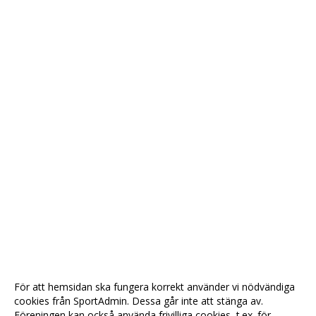
För att hemsidan ska fungera korrekt använder vi nödvändiga
cookies från SportAdmin. Dessa går inte att stänga av.
Föreningen kan också använda frivilliga cookies, t.ex. för