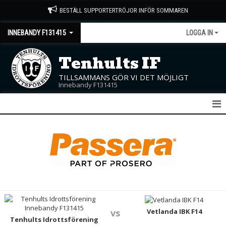
BESTÄLL SUPPORTERTRÖJOR INFÖR SOMMAREN
INNEBANDY F131415
LOGGA IN
Tenhults IF
TILLSAMMANS GÖR VI DET MÖJLIGT
Innebandy F131415
F13/14/15
NYHETER
KALENDER
MATCHER
TRUPPEN
Vetlanda IBK F14
vs
Tenhults Idrottsförening