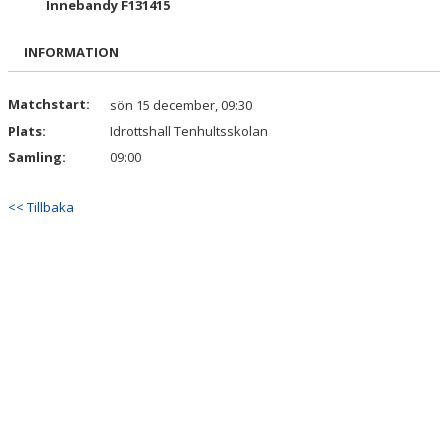
Innebandy F131415
BILDGALLERI
INFORMATION
DOKUMENT
KONTAKT
Matchstart:
sön 15 december, 09:30
Plats:
Idrottshall Tenhultsskolan
Samling:
09:00
<< Tillbaka