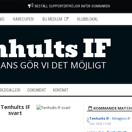
BESTÄLL SUPPORTERTRÖJOR INFÖR SOMMAREN
NIS
KABECUPEN
BLI MEDLEM
KLUBBLOKAL
hults IF
ANS GÖR VI DET MÖJLIGT
BILDGALLERI
DOKUMENT
KONTAKT
Tenhults IF
KOMMANDE MATCH
svart
Tenhults IF
- Ekhagens IF
Sön 16/8 11:00