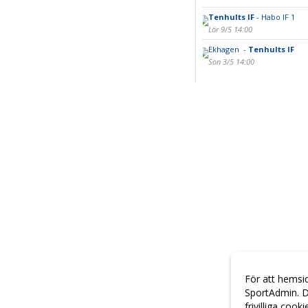
Tenhults IF
- Habo IF 1
Lör 9/5 14:00
Ekhagen -
Tenhults IF
Sön 3/5 14:00
För att hemsi
SportAdmin. D
frivilliga cook