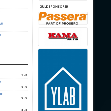
GULDSPONSORER
F
oll
F
1 - 0
K
6 - 0
IF
3 - 3
1
3 - 3