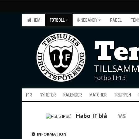
HEM
FOTBOLL
INNEBANDY
PADEL
TEN
Ten
TILLSAMM
Fotboll F13
F13
NYHETER
KALENDER
MATCHER
TRUPPEN
vs
Habo IF blå
INFORMATION