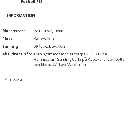
Fotboll F13
BILDGALLERI
INFORMATION
DOKUMENT
KONTAKT
Matchstart:
lör 06 april, 10:00
Plats:
Kabevallen
Samling:
09:15, Kabevallen
Aktivitetsinfo:
Träningsmatch mot Barnarps IF F13/14 på
Hemmaplan. Samling 09:15 på Kabevallen, ombytta
och klara. Klädsel: Matchtröja
<< Tillbaka