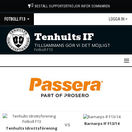
BESTÄLL SUPPORTERTRÖJOR INFÖR SOMMAREN
FOTBOLL F13
LOGGA IN
Tenhults IF
TILLSAMMANS GÖR VI DET MÖJLIGT
Fotboll F13
F13
NYHETER
KALENDER
MATCHER
TRUPPEN
Barnarps IF F13/14
vs
Tenhults Idrottsförening