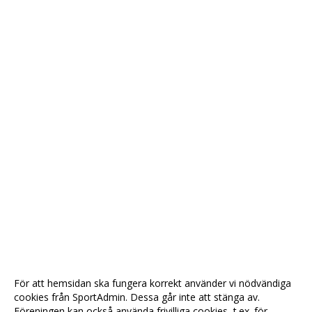
För att hemsidan ska fungera korrekt använder vi nödvändiga
cookies från SportAdmin. Dessa går inte att stänga av.
Föreningen kan också använda frivilliga cookies, t.ex. för