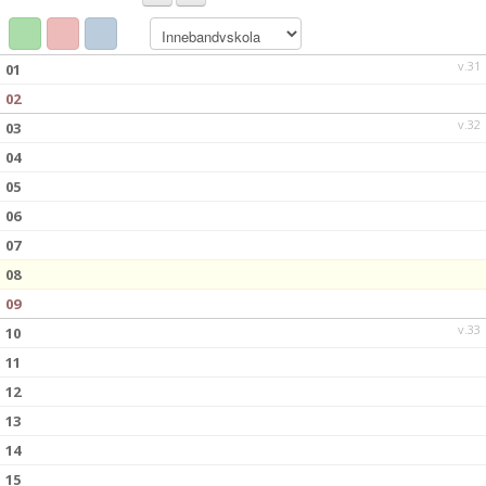
BILDGALLERI
DOKUMENT
v.31
01
02
KONTAKT
v.32
03
04
05
06
07
08
09
v.33
10
11
12
13
14
15