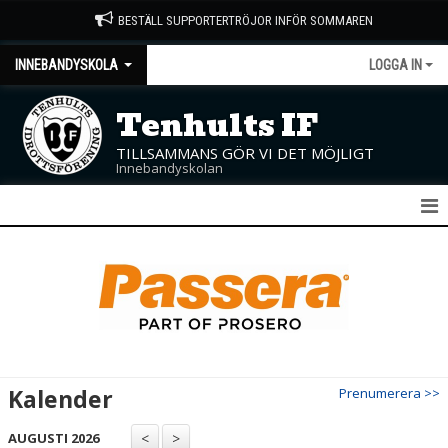
BESTÄLL SUPPORTERTRÖJOR INFÖR SOMMAREN
INNEBANDYSKOLA
LOGGA IN
Tenhults IF
TILLSAMMANS GÖR VI DET MÖJLIGT
Innebandyskolan
INNEBANDYSKOLAN
NYHETER
KALENDER
MATCHER
Kalender
Prenumerera >>
TRUPPEN
AUGUSTI 2026