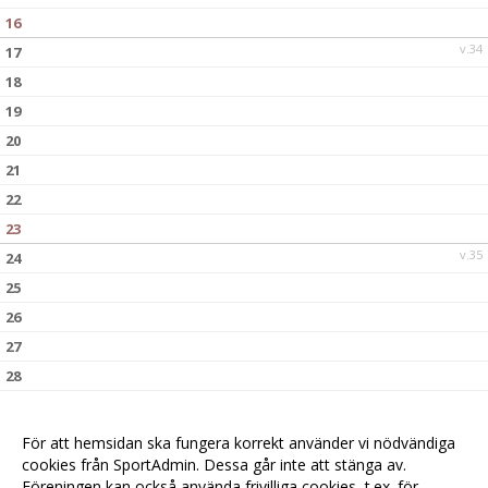
16
v.34
17
18
19
20
21
22
23
v.35
24
25
26
27
28
29
30
För att hemsidan ska fungera korrekt använder vi nödvändiga
v.36
31
cookies från SportAdmin. Dessa går inte att stänga av.
Föreningen kan också använda frivilliga cookies, t.ex. för