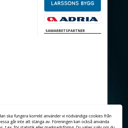
SAMARBETSPARTNER
dan ska fungera korrekt använder vi nödvändiga cookies från
essa går inte att stänga av. Föreningen kan också använda
ies, t.ex. för statistik eller marknadsföring. Du väljer själv om du