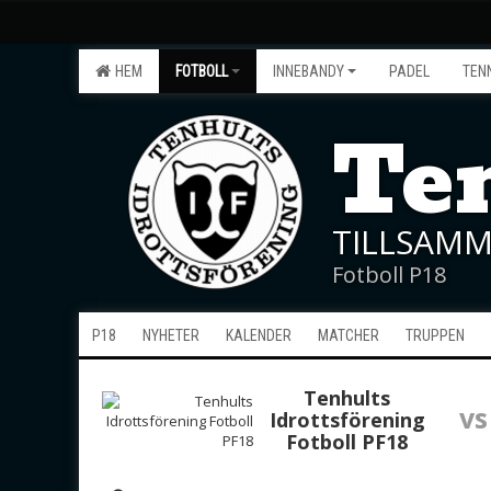
HEM
FOTBOLL
INNEBANDY
PADEL
TEN
Ten
TILLSAMM
Fotboll P18
P18
NYHETER
KALENDER
MATCHER
TRUPPEN
Tenhults
vs
Idrottsförening
Fotboll PF18