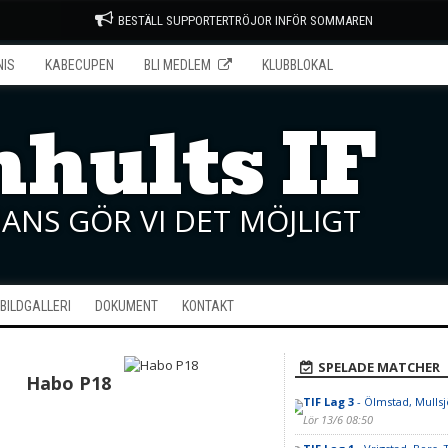
BESTÄLL SUPPORTERTRÖJOR INFÖR SOMMAREN
NIS
KABECUPEN
BLI MEDLEM
KLUBBLOKAL
hults IF
ANS GÖR VI DET MÖJLIGT
BILDGALLERI
DOKUMENT
KONTAKT
SPELADE MATCHER
Habo P18
TIF Lag 3
- Ölmstad, Mulls
Lör 13/6 08:50