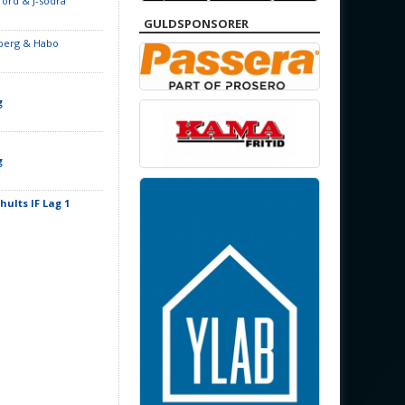
Tord & J-södra
GULDSPONSORER
aberg & Habo
g
g
hults IF Lag 1