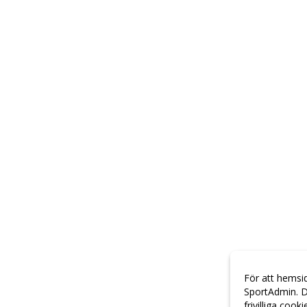
För att hemsi
SportAdmin. D
frivilliga cook