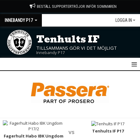
BESTÄLL SUPPORTERTRÖJOR INFÖR SOMMAREN
INNEBANDY P17
LOGGA IN
Tenhults IF
TILLSAMMANS GÖR VI DET MÖJLIGT
Innebandy P17
P17
NYHETER
KALENDER
MATCHER
TRUPPEN
Tenhults IF P17
vs
Fagerhult Habo IBK Ungdom