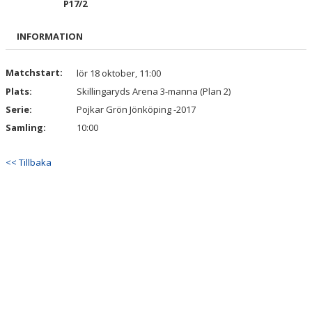
P17/2
BILDGALLERI
INFORMATION
DOKUMENT
KONTAKT
Matchstart:
lör 18 oktober, 11:00
Plats:
Skillingaryds Arena 3-manna (Plan 2)
Serie:
Pojkar Grön Jönköping -2017
Samling:
10:00
<< Tillbaka