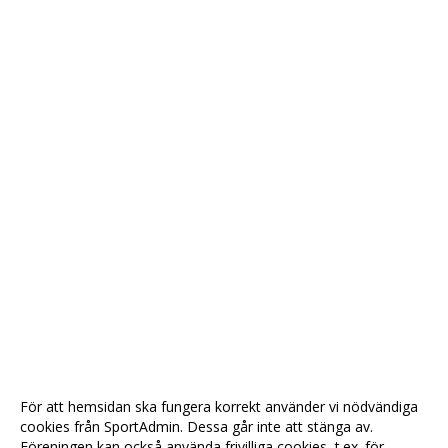
För att hemsidan ska fungera korrekt använder vi nödvändiga
cookies från SportAdmin. Dessa går inte att stänga av.
Föreningen kan också använda frivilliga cookies, t.ex. för