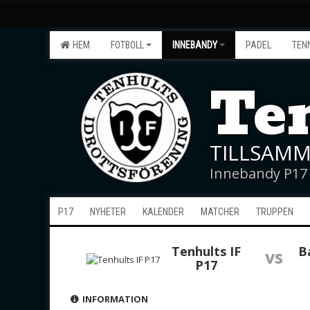
HEM
FOTBOLL
INNEBANDY
PADEL
TEN
Ten
TILLSAMM
Innebandy P17
P17
NYHETER
KALENDER
MATCHER
TRUPPEN
Tenhults IF
B
vs
P17
INFORMATION