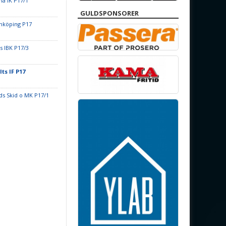
a IK P17/1
GULDSPONSORER
nköping P17
s IBK P17/3
ts IF P17
ds Skid o MK P17/1