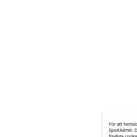
För att hemsi
SportAdmin. D
frivilliga cook