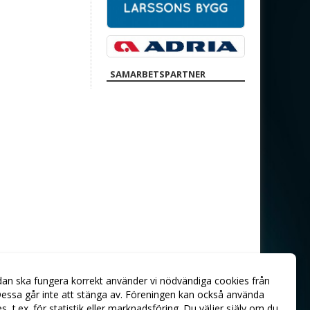
SAMARBETSPARTNER
dan ska fungera korrekt använder vi nödvändiga cookies från
essa går inte att stänga av. Föreningen kan också använda
ies, t.ex. för statistik eller marknadsföring. Du väljer själv om du