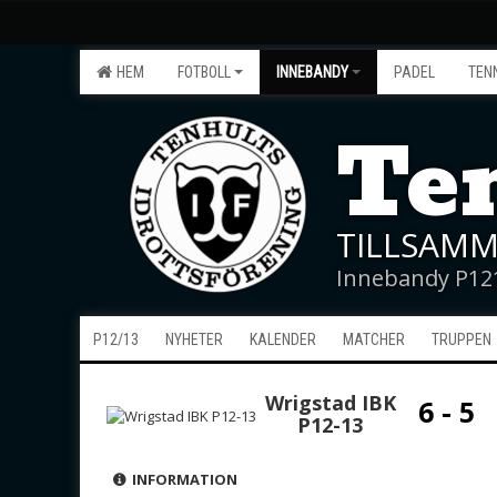
HEM
FOTBOLL
INNEBANDY
PADEL
TEN
Ten
TILLSAMM
Innebandy P12
P12/13
NYHETER
KALENDER
MATCHER
TRUPPEN
Wrigstad IBK
6 - 5
P12-13
INFORMATION