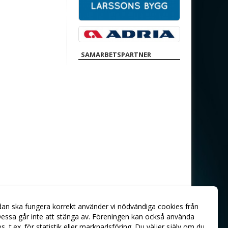
SAMARBETSPARTNER
dan ska fungera korrekt använder vi nödvändiga cookies från
essa går inte att stänga av. Föreningen kan också använda
ies, t.ex. för statistik eller marknadsföring. Du väljer själv om du