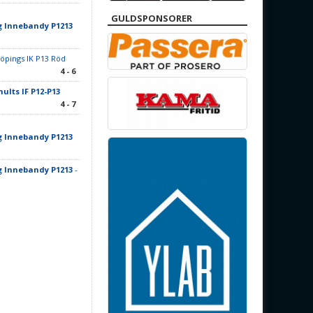
GULDSPONSORER
g Innebandy P1213
öpings IK P13 Röd
4 - 6
ults IF P12-P13
4 - 7
g Innebandy P1213
g Innebandy P1213
-