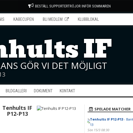
BESTÄLL SUPPORTERTRÖJOR INFÖR SOMMAREN
NIS
KABECUPEN
BLI MEDLEM
KLUBBLOKAL
hults IF
ANS GÖR VI DET MÖJLIGT
13
BILDGALLERI
DOKUMENT
KONTAKT
Tenhults IF
SPELADE MATCHER
P12-P13
Tenhults IF P12-P13
- Ban
13
Sön 15/3 08:30