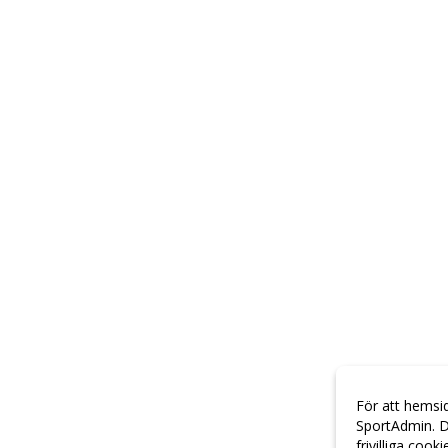
För att hemsi
SportAdmin. D
frivilliga cook