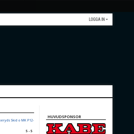
LOGGA IN
HUVUDSPONSOR
keryds Skid o MK P12-
5 - 5