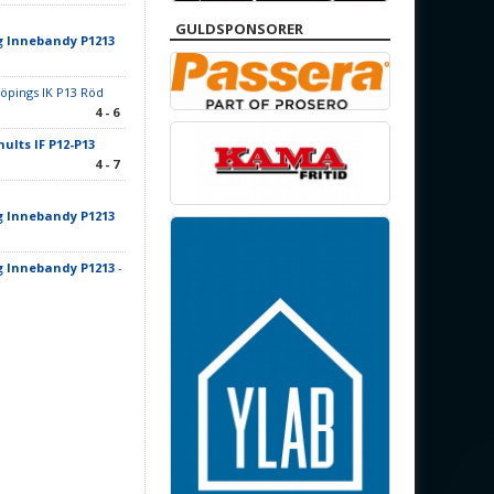
GULDSPONSORER
g Innebandy P1213
öpings IK P13 Röd
4 - 6
ults IF P12-P13
4 - 7
g Innebandy P1213
g Innebandy P1213
-