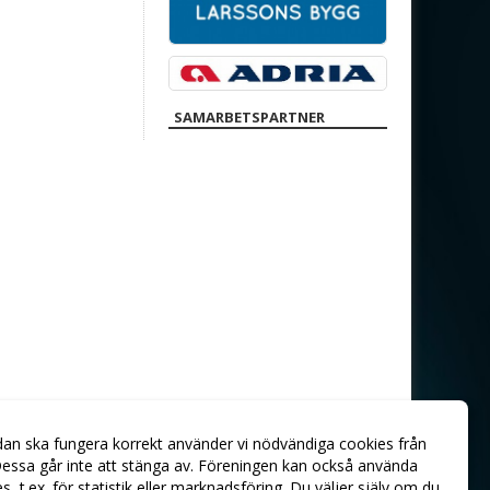
SAMARBETSPARTNER
dan ska fungera korrekt använder vi nödvändiga cookies från
essa går inte att stänga av. Föreningen kan också använda
ies, t.ex. för statistik eller marknadsföring. Du väljer själv om du