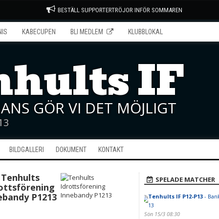
BESTÄLL SUPPORTERTRÖJOR INFÖR SOMMAREN
NIS
KABECUPEN
BLI MEDLEM
KLUBBLOKAL
hults IF
ANS GÖR VI DET MÖJLIGT
13
BILDGALLERI
DOKUMENT
KONTAKT
Tenhults
SPELADE MATCHER
ottsförening
ebandy P1213
Tenhults IF P12-P13
- Ban
13
Sön 15/3 08:30