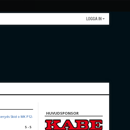
LOGGA IN
HUVUDSPONSOR
keryds Skid o MK P12-
5 - 5