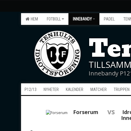
HEM
FOTBOLL
INNEBANDY
PADEL
TEN
Ten
TILLSAMM
Innebandy P12
P12/13
NYHETER
KALENDER
MATCHER
TRUPPEN
vs
Forserum
Idr
Inn