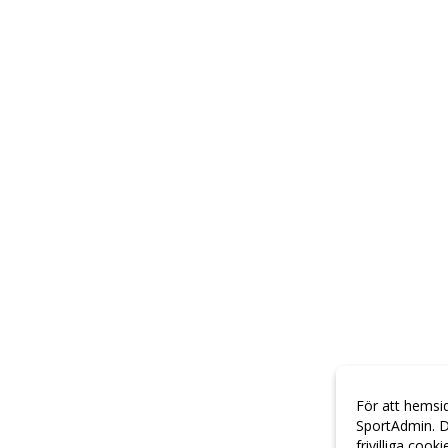
För att hemsi
SportAdmin. D
frivilliga cook