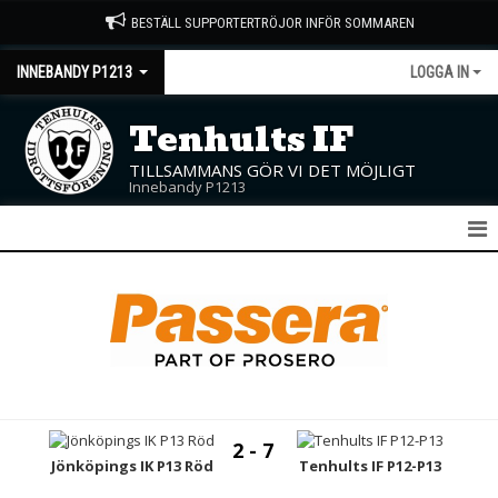
BESTÄLL SUPPORTERTRÖJOR INFÖR SOMMAREN
INNEBANDY P1213
LOGGA IN
Tenhults IF
TILLSAMMANS GÖR VI DET MÖJLIGT
Innebandy P1213
P12/13
NYHETER
KALENDER
MATCHER
2 - 7
TRUPPEN
Jönköpings IK P13 Röd
Tenhults IF P12-P13