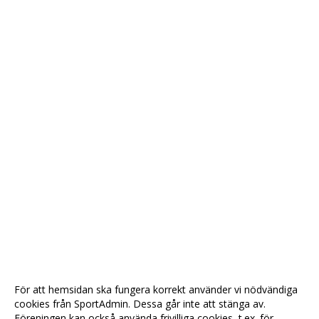
För att hemsidan ska fungera korrekt använder vi nödvändiga
cookies från SportAdmin. Dessa går inte att stänga av.
Föreningen kan också använda frivilliga cookies, t.ex. för