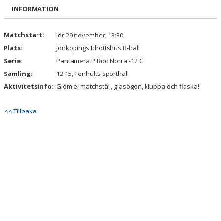
BILDGALLERI
INFORMATION
DOKUMENT
Matchstart:
lör 29 november, 13:30
Plats:
Jönköpings Idrottshus B-hall
KONTAKT
Serie:
Pantamera P Röd Norra -12 C
Samling:
12:15, Tenhults sporthall
Aktivitetsinfo:
Glöm ej matchställ, glasögon, klubba och flaska!!
<< Tillbaka