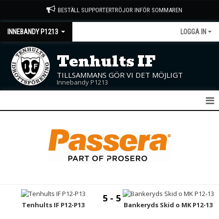
BESTÄLL SUPPORTERTRÖJOR INFÖR SOMMAREN
INNEBANDY P1213
LOGGA IN
Tenhults IF
TILLSAMMANS GÖR VI DET MÖJLIGT
Innebandy P1213
P12/13
NYHETER
KALENDER
MATCHER
5 - 5
TRUPPEN
Tenhults IF P12-P13
Bankeryds Skid o MK P12-13