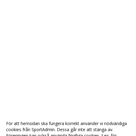
För att hemsidan ska fungera korrekt använder vi nödvändiga
cookies från SportAdmin. Dessa går inte att stänga av.
Föreningen kan också använda frivilliga cookies, t.ex. för