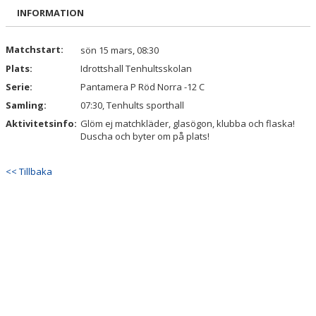
BILDGALLERI
INFORMATION
DOKUMENT
Matchstart:
sön 15 mars, 08:30
Plats:
Idrottshall Tenhultsskolan
KONTAKT
Serie:
Pantamera P Röd Norra -12 C
Samling:
07:30, Tenhults sporthall
Aktivitetsinfo:
Glöm ej matchkläder, glasögon, klubba och flaska!
Duscha och byter om på plats!
<< Tillbaka