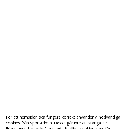
För att hemsidan ska fungera korrekt använder vi nödvändiga
cookies från SportAdmin. Dessa går inte att stänga av.
Föreningen kan också använda frivilliga cookies, t.ex. för