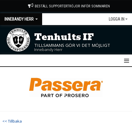
BESTÄLL SUPPORTERTRÖJOR INFÖR SOMMAREN
INNEBANDY HERR
LOGGA IN
Tenhults IF
TILLSAMMANS GÖR VI DET MÖJLIGT
Innebandy Herr
HERR A
KALENDER
MATCHER
TRUPPEN
<< Tillbaka
BILDGALLERI