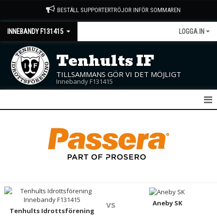
BESTÄLL SUPPORTERTRÖJOR INFÖR SOMMAREN
INNEBANDY F131415
LOGGA IN
Tenhults IF
TILLSAMMANS GÖR VI DET MÖJLIGT
Innebandy F131415
F13/14/15
NYHETER
KALENDER
MATCHER
TRUPPEN
Aneby SK
vs
Tenhults Idrottsförening