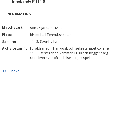
Innebandy F131415
BILDGALLERI
INFORMATION
DOKUMENT
KONTAKT
Matchstart:
sön 25 januari, 12:30
Plats:
Idrottshall Tenhultsskolan
Samling:
11:45, Sporthallen
Aktivitetsinfo:
Föräldrar som har kiosk och sekretariatet kommer
11.30. Resterande kommer 11.30 och bygger sarg.
Utebllivet svar på kallelse = inget spel
<< Tillbaka