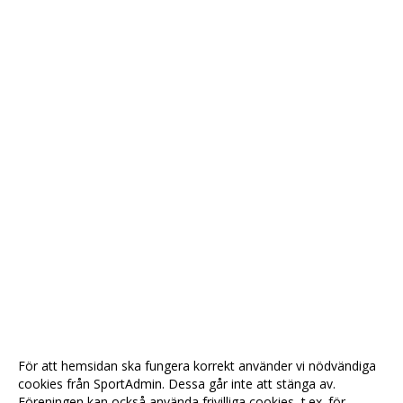
För att hemsidan ska fungera korrekt använder vi nödvändiga
cookies från SportAdmin. Dessa går inte att stänga av.
Föreningen kan också använda frivilliga cookies, t.ex. för