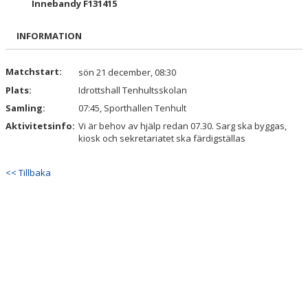
Innebandy F131415
BILDGALLERI
INFORMATION
DOKUMENT
KONTAKT
Matchstart:
sön 21 december, 08:30
Plats:
Idrottshall Tenhultsskolan
Samling:
07:45, Sporthallen Tenhult
Aktivitetsinfo:
Vi är behov av hjälp redan 07.30. Sarg ska byggas,
kiosk och sekretariatet ska färdigställas
<< Tillbaka