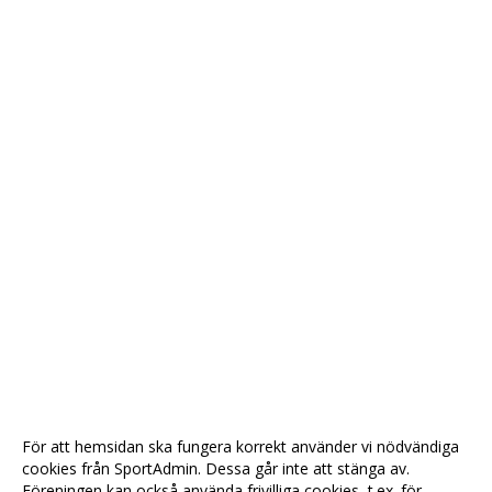
För att hemsidan ska fungera korrekt använder vi nödvändiga
cookies från SportAdmin. Dessa går inte att stänga av.
Föreningen kan också använda frivilliga cookies, t.ex. för