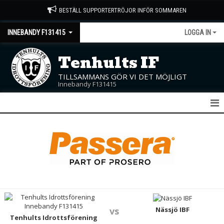
BESTÄLL SUPPORTERTRÖJOR INFÖR SOMMAREN
INNEBANDY F131415
LOGGA IN
Tenhults IF
TILLSAMMANS GÖR VI DET MÖJLIGT
Innebandy F131415
F13/14/15
NYHETER
KALENDER
MATCHER
TRUPPEN
Nässjö IBF
vs
Tenhults Idrottsförening