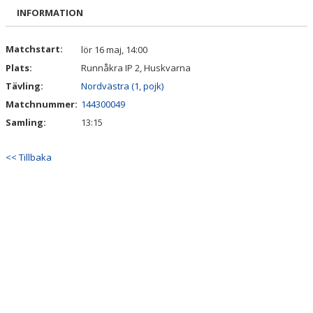
BILDGALLERI
INFORMATION
DOKUMENT
Matchstart:
lör 16 maj, 14:00
Plats:
Runnåkra IP 2, Huskvarna
KONTAKT
Tävling:
Nordvästra (1, pojk)
Matchnummer:
144300049
Samling:
13:15
<< Tillbaka