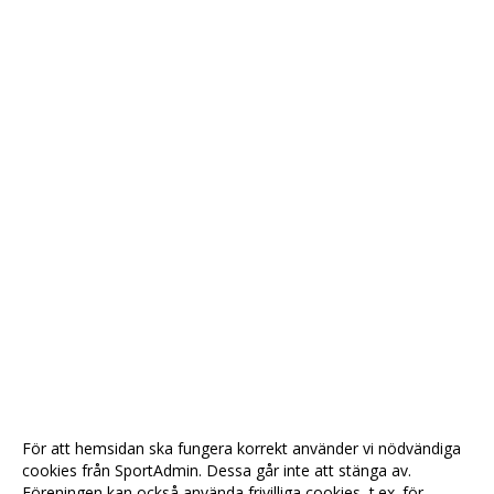
För att hemsidan ska fungera korrekt använder vi nödvändiga
cookies från SportAdmin. Dessa går inte att stänga av.
Föreningen kan också använda frivilliga cookies, t.ex. för