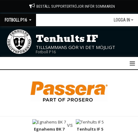
BESTÄLL SUPPORTERTRÖJOR INFÖR SOMMAREN
FOTBOLL P16
LOGGA IN
Tenhults IF
TILLSAMMANS GÖR VI DET MÖJLIGT
Fotboll P16
P16
NYHETER
KALENDER
MATCHER
vs
TRUPPEN
Egnahems BK 7
Tenhults IF 5