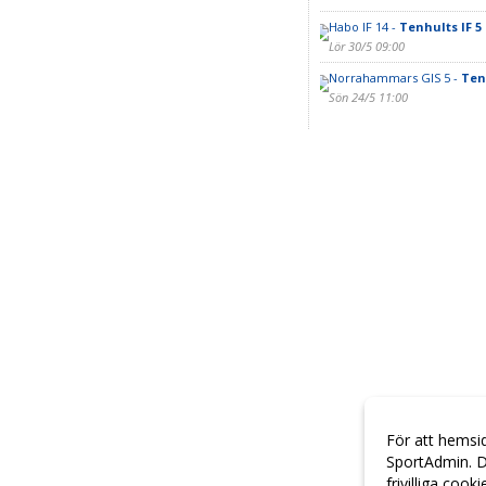
Habo IF 14 -
Tenhults IF 5
Lör 30/5 09:00
Norrahammars GIS 5 -
Ten
Sön 24/5 11:00
För att hemsi
SportAdmin. D
frivilliga cook