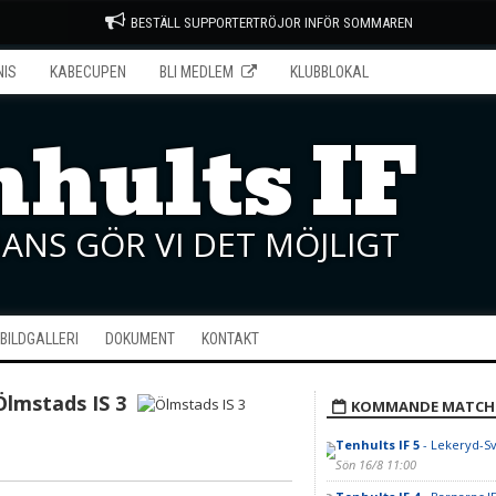
BESTÄLL SUPPORTERTRÖJOR INFÖR SOMMAREN
NIS
KABECUPEN
BLI MEDLEM
KLUBBLOKAL
hults IF
ANS GÖR VI DET MÖJLIGT
BILDGALLERI
DOKUMENT
KONTAKT
Ölmstads IS 3
KOMMANDE MATCH
Tenhults IF 5
- Lekeryd-Sv
Sön 16/8 11:00