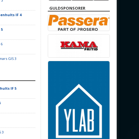
 3
GULDSPONSORER
enhults IF 4
 5
 6
ars GIS 3
hults IF 5
4
S 3