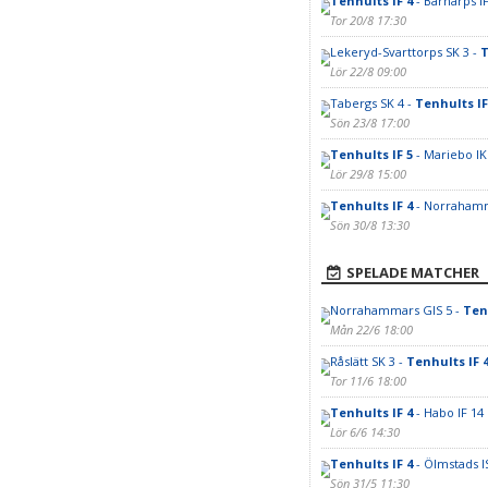
Tenhults IF 4
- Barnarps IF
Tor 20/8 17:30
Lekeryd-Svarttorps SK 3 -
T
Lör 22/8 09:00
Tabergs SK 4 -
Tenhults IF
Sön 23/8 17:00
Tenhults IF 5
- Mariebo IK
Lör 29/8 15:00
Tenhults IF 4
- Norrahamm
Sön 30/8 13:30
SPELADE MATCHER
Norrahammars GIS 5 -
Ten
Mån 22/6 18:00
Råslätt SK 3 -
Tenhults IF 
Tor 11/6 18:00
Tenhults IF 4
- Habo IF 14
Lör 6/6 14:30
Tenhults IF 4
- Ölmstads I
Sön 31/5 11:30