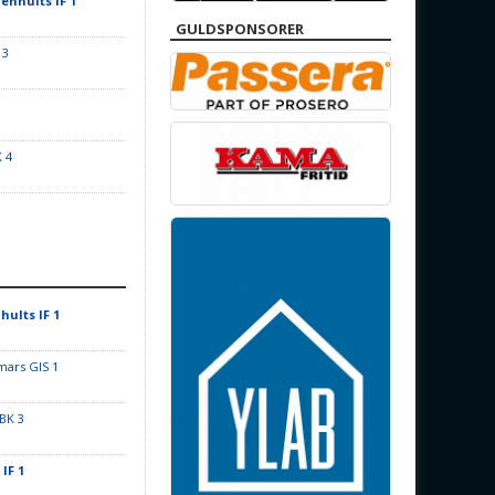
enhults IF 1
GULDSPONSORER
 3
K 4
1
hults IF 1
ars GIS 1
BK 3
IF 1