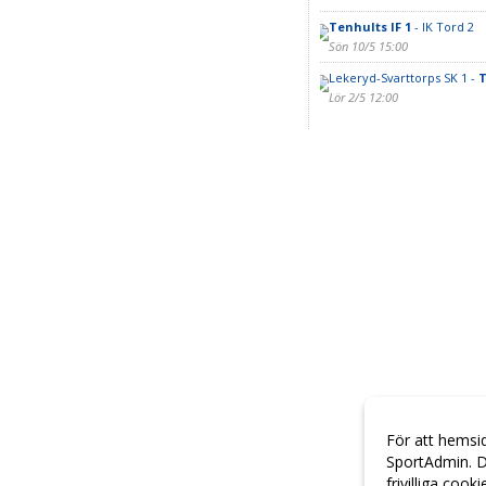
Tenhults IF 1
- IK Tord 2
Sön 10/5 15:00
Lekeryd-Svarttorps SK 1 -
T
Lör 2/5 12:00
För att hemsi
SportAdmin. D
frivilliga cook