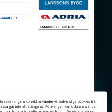
enhults IF 1
SAMARBETSPARTNER
dan ska fungera korrekt använder vi nödvändiga cookies från
essa går inte att stänga av. Föreningen kan också använda
ies, t.ex. för statistik eller marknadsföring. Du väljer själv om du