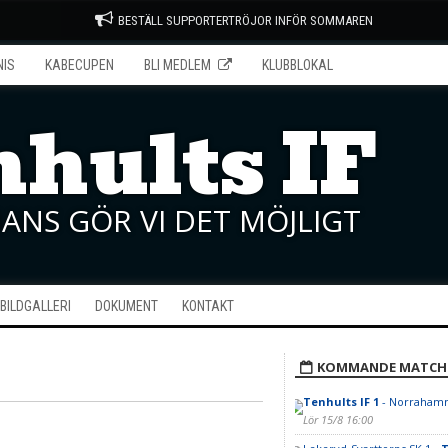
BESTÄLL SUPPORTERTRÖJOR INFÖR SOMMAREN
NIS
KABECUPEN
BLI MEDLEM
KLUBBLOKAL
hults IF
ANS GÖR VI DET MÖJLIGT
BILDGALLERI
DOKUMENT
KONTAKT
KOMMANDE MATCH
Tenhults IF 1
- Norrahamm
Lör 15/8 16:00