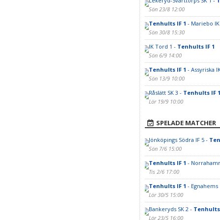
Lekeryd-Svarttorps SK 1 -
T
Sön 23/8 12:00
Tenhults IF 1
- Mariebo IK
Sön 30/8 15:30
IK Tord 1 -
Tenhults IF 1
Sön 6/9 14:00
Tenhults IF 1
- Assyriska I
Sön 13/9 10:00
Råslätt SK 3 -
Tenhults IF 
Lör 19/9 10:00
SPELADE MATCHER
Jönköpings Södra IF 5 -
Ten
Sön 7/6 15:00
Tenhults IF 1
- Norrahamm
Tis 2/6 17:00
Tenhults IF 1
- Egnahems 
Lör 30/5 15:00
Bankeryds SK 2 -
Tenhults 
Lör 23/5 16:00