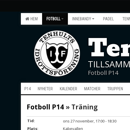
HEM
FOTBOLL
INNEBANDY
PADEL
TEN
Ten
TILLSAMM
Fotboll P14
P14
NYHETER
KALENDER
MATCHER
TRUPPEN
Fotboll P14
» Träning
Tid:
ons 27 november, 17:00 - 18:30
Plats:
Kabevallen